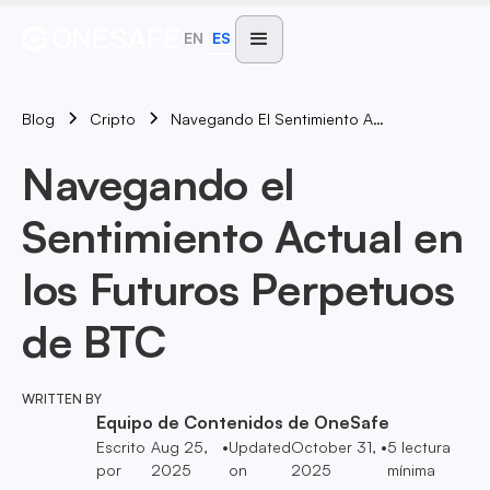
EN
ES
Blog
Navegando El Sentimiento Actual En Los Futuros Perpetuos De BTC
Cripto
Navegando el
Sentimiento Actual en
los Futuros Perpetuos
de BTC
WRITTEN BY
Equipo de Contenidos de OneSafe
Escrito
Aug 25,
•
Updated
October 31,
•
5
lectura
por
2025
on
2025
mínima