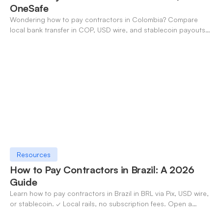
OneSafe
Wondering how to pay contractors in Colombia? Compare
local bank transfer in COP, USD wire, and stablecoin payouts.
✓ Open an account with OneSafe.
Resources
How to Pay Contractors in Brazil: A 2026
Guide
Learn how to pay contractors in Brazil in BRL via Pix, USD wire,
or stablecoin. ✓ Local rails, no subscription fees. Open a
OneSafe account today.