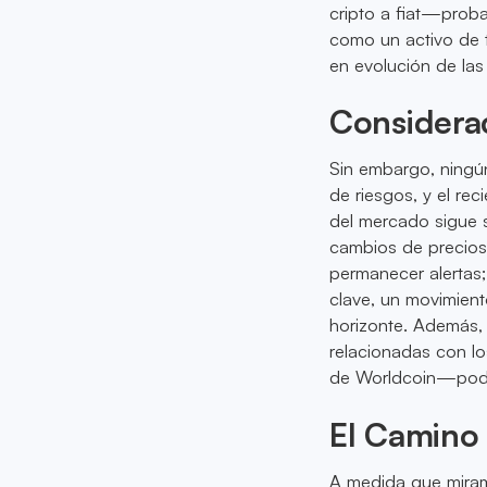
cripto a fiat—prob
como un activo de 
en evolución de la
Considerac
Sin embargo, ningú
de riesgos, y el re
del mercado sigue s
cambios de precios
permanecer alertas;
clave, un movimient
horizonte. Además, 
relacionadas con l
de Worldcoin—podrí
El Camino 
A medida que miramo