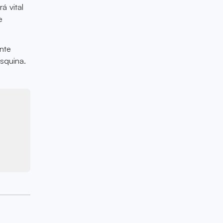
á vital
e
nte
esquina.