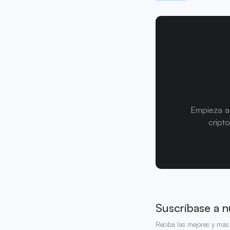
Empieza a 
cript
Suscríbase a n
Reciba las mejores y más 