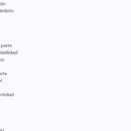
olo
 ámbito
 parte
latilidad
os
orte
l
entidad
su