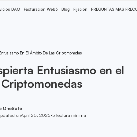
vicios DAO
Facturación Web3
Blog
Fijación
PREGUNTAS MÁS FREC
 Entusiasmo En El Ámbito De Las Criptomonedas
pierta Entusiasmo en el
s Criptomonedas
e OneSafe
pdated on
April 26, 2025
•
5
lectura mínima