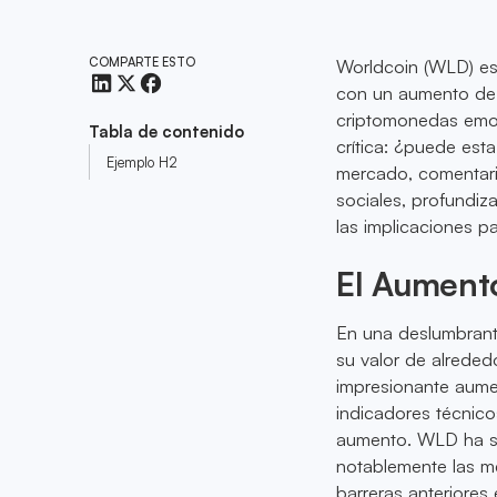
COMPARTE ESTO
Worldcoin (WLD) es
con un aumento de
criptomonedas emoc
Tabla de contenido
crítica: ¿puede est
Ejemplo H2
mercado, comentari
sociales, profundiz
las implicaciones pa
El Aument
En una deslumbrant
su valor de alrede
impresionante aumen
indicadores técnico
aumento. WLD ha su
notablemente las me
barreras anteriore