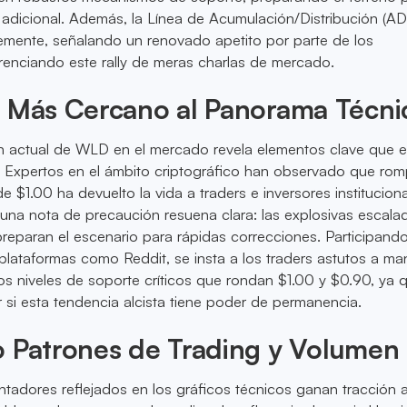
 adicional. Además, la Línea de Acumulación/Distribución (AD
emente, señalando un renovado apetito por parte de los
renciando este rally de meras charlas de mercado.
o Más Cercano al Panorama Técni
ón actual de WLD en el mercado revela elementos clave que e
. Expertos en el ámbito criptográfico han observado que rom
e $1.00 ha devuelto la vida a traders e inversores institucion
 una nota de precaución resuena clara: las explosivas escala
reparan el escenario para rápidas correcciones. Participand
lataformas como Reddit, se insta a los traders astutos a ma
 los niveles de soporte críticos que rondan $1.00 y $0.90, ya 
 si esta tendencia alcista tiene poder de permanencia.
o Patrones de Trading y Volumen
ntadores reflejados en los gráficos técnicos ganan tracción a