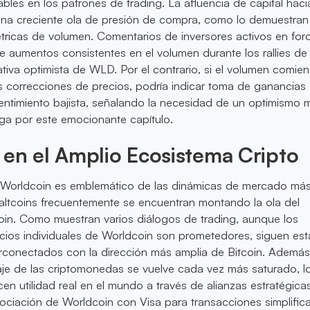
les en los patrones de trading. La afluencia de capital haci
una creciente ola de presión de compra, como lo demuestran
tricas de volumen. Comentarios de inversores activos en fo
 aumentos consistentes en el volumen durante los rallies de
rativa optimista de WLD. Por el contrario, si el volumen comie
as correcciones de precios, podría indicar toma de ganancias
entimiento bajista, señalando la necesidad de un optimismo 
a por este emocionante capítulo.
en el Amplio Ecosistema Cripto
e Worldcoin es emblemático de las dinámicas de mercado má
altcoins frecuentemente se encuentran montando la ola del
oin. Como muestran varios diálogos de trading, aunque los
cios individuales de Worldcoin son prometedores, siguen es
rconectados con la dirección más amplia de Bitcoin. Además
aje de las criptomonedas se vuelve cada vez más saturado, l
en utilidad real en el mundo a través de alianzas estratégic
ociación de Worldcoin con Visa para transacciones simplific