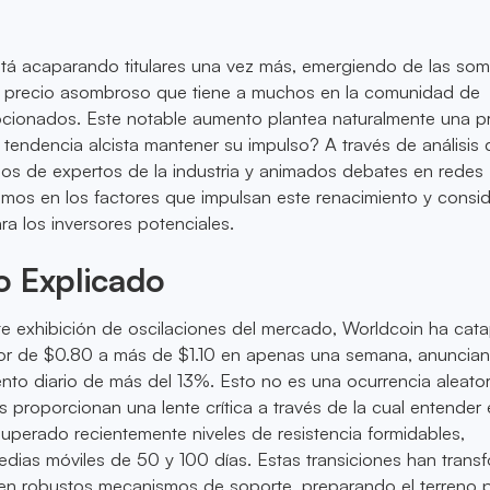
tá acaparando titulares una vez más, emergiendo de las so
 precio asombroso que tiene a muchos en la comunidad de
ionados. Este notable aumento plantea naturalmente una p
a tendencia alcista mantener su impulso? A través de análisis 
os de expertos de la industria y animados debates en redes
amos en los factores que impulsan este renacimiento y cons
ra los inversores potenciales.
o Explicado
e exhibición de oscilaciones del mercado, Worldcoin ha cat
dor de $0.80 a más de $1.10 en apenas una semana, anuncia
to diario de más del 13%. Esto no es una ocurrencia aleatori
s proporcionan una lente crítica a través de la cual entender 
perado recientemente niveles de resistencia formidables,
dias móviles de 50 y 100 días. Estas transiciones han tran
s en robustos mecanismos de soporte, preparando el terreno 