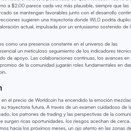
orno a $2.00 parece cada vez más plausible, siempre que las
rcado se mantengan favorables junto con el desarrollo conti
oyecciones sugieren una trayectoria donde WLD podría duplic
u valoración actual, impulsada por un entusiasmo sostenido de 
es como una presencia constante en el universo de las
sencial un meticuloso seguimiento de los indicadores técnico
ado de apoyo. Las colaboraciones continuas, los avances en
mpromiso de la comunidad jugarán roles fundamentales en da
oin.
n
o en el precio de Worldcoin ha encendido la emoción mezcla
su trayectoria futura. A través de un examen cuidadoso de l
ado, los patrones de trading y las perspectivas de la comun
e surgen ricas oportunidades, los riesgos acechan de cerca.
os hacia los próximos meses, un ojo atento en las zonas d