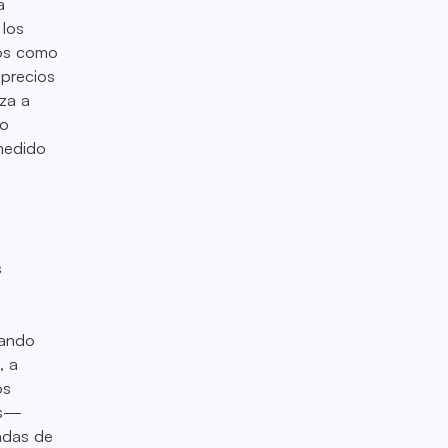
a
 los
ros como
 precios
nza a
 o
medido
s
tando
, a
os
as—
adas de