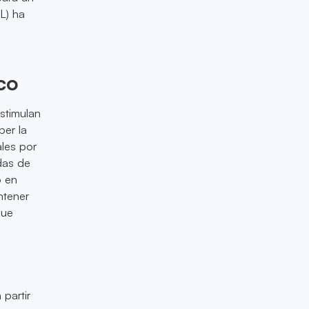
L) ha
co
stimulan
per la
ales por
das de
o en
ntener
que
 partir