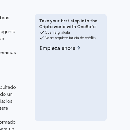
mbras
Take your first step into the
Cripto world with OneSafe!
regunta
Cuenta gratuita
de
No se requiere tarjeta de crédito
Empieza ahora
ideramos
apultado
ndo un
a; los
este
sformado
para un