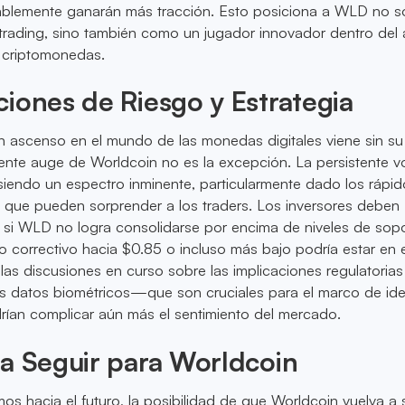
ablemente ganarán más tracción. Esto posiciona a WLD no s
trading, sino también como un jugador innovador dentro del
s criptomonedas.
iones de Riesgo y Estrategia
n ascenso en el mundo de las monedas digitales viene sin su
ciente auge de Worldcoin no es la excepción. La persistente vo
iendo un espectro inminente, particularmente dado los rápid
 que pueden sorprender a los traders. Los inversores deben
 si WLD no logra consolidarse por encima de niveles de sop
o correctivo hacia $0.85 o incluso más bajo podría estar en e
las discusiones en curso sobre las implicaciones regulatorias
os datos biométricos—que son cruciales para el marco de id
an complicar aún más el sentimiento del mercado.
a Seguir para Worldcoin
s hacia el futuro, la posibilidad de que Worldcoin vuelva a 