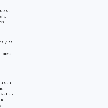
nuo de
ar o
los
s y las
r forma
da con
as
idad, es
 A
e