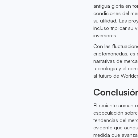
antigua gloria en t
condiciones del me
su utilidad. Las pr
incluso triplicar s
inversores.
Con las fluctuacion
criptomonedas, es e
narrativas de merc
tecnología y el co
al futuro de Worldc
Conclusió
El reciente aument
especulación sobre 
tendencias del merc
evidente que aunqu
medida que avanzam