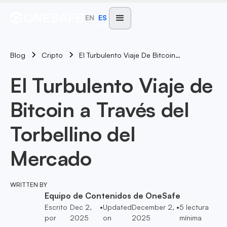
EN
ES
Blog
El Turbulento Viaje De Bitcoin A Través Del Torbellino Del Mercado
Cripto
El Turbulento Viaje de
Bitcoin a Través del
Torbellino del
Mercado
WRITTEN BY
Equipo de Contenidos de OneSafe
Escrito
Dec 2,
•
Updated
December 2,
•
5
lectura
por
2025
on
2025
mínima