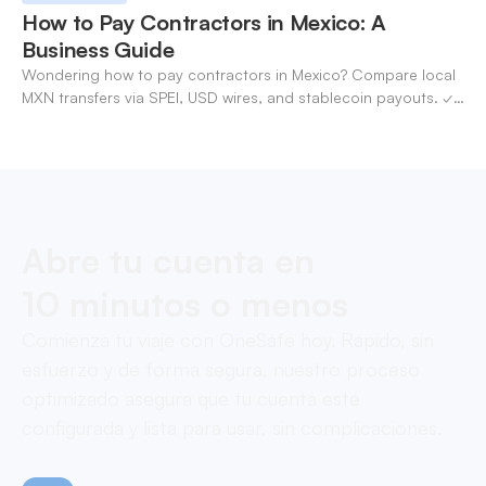
How to Pay Contractors in Mexico: A
Business Guide
Wondering how to pay contractors in Mexico? Compare local
MXN transfers via SPEI, USD wires, and stablecoin payouts. ✓
Pay contractors with OneSafe.
Abre tu cuenta en
10 minutos o menos
Comienza tu viaje con OneSafe hoy. Rápido, sin
esfuerzo y de forma segura, nuestro proceso
optimizado asegura que tu cuenta esté
configurada y lista para usar, sin complicaciones.