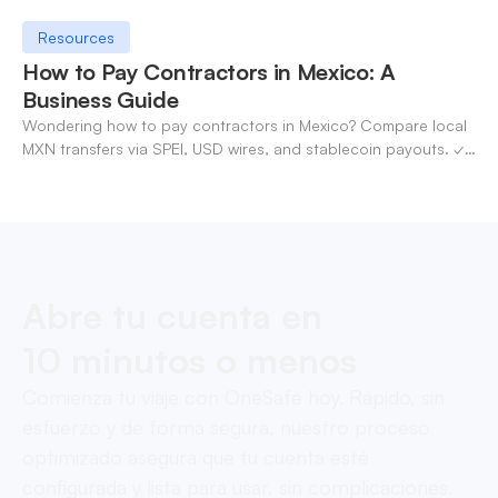
Resources
How to Pay Contractors in Mexico: A
Business Guide
Wondering how to pay contractors in Mexico? Compare local
MXN transfers via SPEI, USD wires, and stablecoin payouts. ✓
Pay contractors with OneSafe.
Abre tu cuenta en
10 minutos o menos
Comienza tu viaje con OneSafe hoy. Rápido, sin
esfuerzo y de forma segura, nuestro proceso
optimizado asegura que tu cuenta esté
configurada y lista para usar, sin complicaciones.