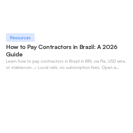
Resources
How to Pay Contractors in Brazil: A 2026
Guide
Learn how to pay contractors in Brazil in BRL via Pix, USD wire,
or stablecoin. ✓ Local rails, no subscription fees. Open a
OneSafe account today.