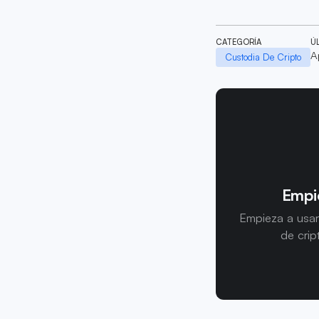
CATEGORÍA
Ú
A
Custodia De Cripto
Empie
Empieza a usar
de crip