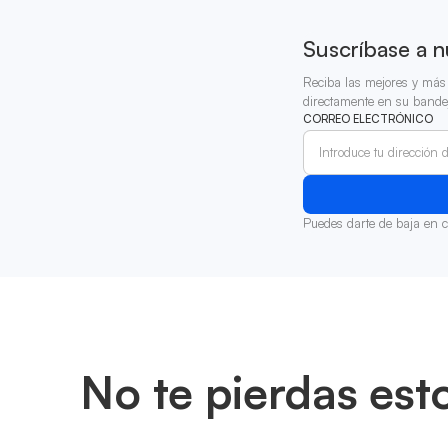
Suscríbase a n
Reciba las mejores y más 
directamente en su bande
CORREO ELECTRÓNICO
Puedes darte de baja en 
No te pierdas est