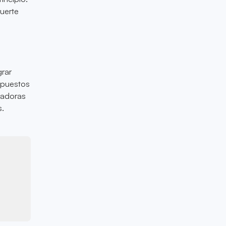
uerte
grar
impuestos
vadoras
s.