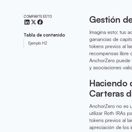
Gestión de
COMPARTE ESTO
Imagina esto: tus a
Tabla de contenido
ganancias de capita
Ejemplo H2
tokens previos al l
recompensas libre 
AnchorZero puede be
y asociaciones vali
Haciendo q
Carteras d
AnchorZero no es un
utilizar Roth IRAs p
tokens previos al l
apreciación de los 