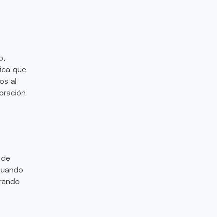
o,
fica que
os al
oración
 de
 cuando
rrando