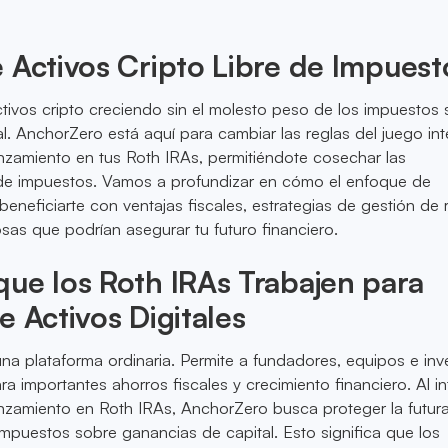
 Activos Cripto Libre de Impuest
ctivos cripto creciendo sin el molesto peso de los impuestos
l. AnchorZero está aquí para cambiar las reglas del juego in
anzamiento en tus Roth IRAs, permitiéndote cosechar las
de impuestos. Vamos a profundizar en cómo el enfoque de
neficiarte con ventajas fiscales, estrategias de gestión de 
osas que podrían asegurar tu futuro financiero.
ue los Roth IRAs Trabajen para
e Activos Digitales
a plataforma ordinaria. Permite a fundadores, equipos e inv
ara importantes ahorros fiscales y crecimiento financiero. Al in
anzamiento en Roth IRAs, AnchorZero busca proteger la futur
impuestos sobre ganancias de capital. Esto significa que los