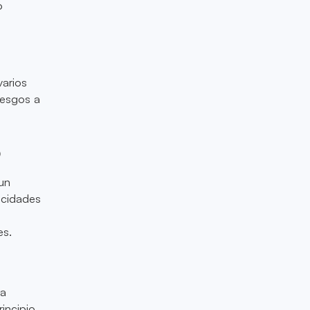
o
varios
riesgos a
o
un
acidades
es.
ra
incipio.