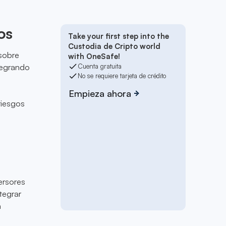
os
Take your first step into the
Custodia de Cripto world
 sobre
with OneSafe!
tegrando
Cuenta gratuita
No se requiere tarjeta de crédito
Empieza ahora
riesgos
ersores
tegrar
a