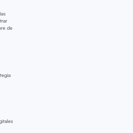
las
trar
bre de
tegia
itales