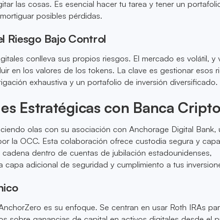
ar las cosas. Es esencial hacer tu tarea y tener un portafoli
amortiguar posibles pérdidas.
l Riesgo Bajo Control
digitales conlleva sus propios riesgos. El mercado es volátil, y 
uir en los valores de los tokens. La clave es gestionar esos 
igación exhaustiva y un portafolio de inversión diversificado.
es Estratégicas con Banca Cript
ciendo olas con su asociación con Anchorage Digital Bank, 
por la OCC. Esta colaboración ofrece custodia segura y cap
a cadena dentro de cuentas de jubilación estadounidenses,
capa adicional de seguridad y cumplimiento a tus inversion
nico
 AnchorZero es su enfoque. Se centran en usar Roth IRAs pa
os sobre ganancias de capital en activos digitales desde el pr