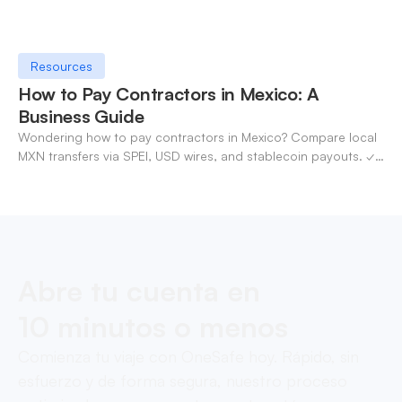
Resources
How to Pay Contractors in Mexico: A
Business Guide
Wondering how to pay contractors in Mexico? Compare local
MXN transfers via SPEI, USD wires, and stablecoin payouts. ✓
Pay contractors with OneSafe.
Abre tu cuenta en
10 minutos o menos
Comienza tu viaje con OneSafe hoy. Rápido, sin
esfuerzo y de forma segura, nuestro proceso