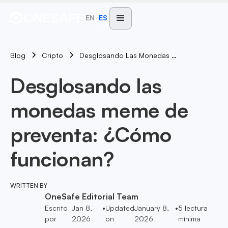
EN
ES
Blog
Desglosando Las Monedas Meme De Preventa: ¿Cómo Funcionan?
Cripto
Desglosando las
monedas meme de
preventa: ¿Cómo
funcionan?
WRITTEN BY
OneSafe Editorial Team
Escrito
Jan 8,
•
Updated
January 8,
•
5
lectura
por
2026
on
2026
mínima