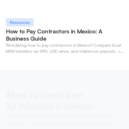
Resources
How to Pay Contractors in Mexico: A
Business Guide
Wondering how to pay contractors in Mexico? Compare local
MXN transfers via SPEI, USD wires, and stablecoin payouts. ✓
Pay contractors with OneSafe.
Abre tu cuenta en
10 minutos o menos
Comienza tu viaje con OneSafe hoy. Rápido, sin
esfuerzo y de forma segura, nuestro proceso