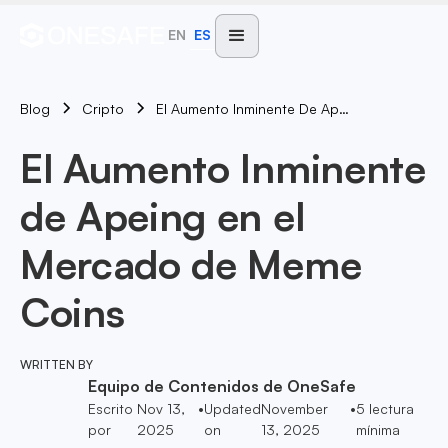
EN
ES
Blog
El Aumento Inminente De Apeing En El Mercado De Meme Coins
Cripto
El Aumento Inminente
de Apeing en el
Mercado de Meme
Coins
WRITTEN BY
Equipo de Contenidos de OneSafe
Escrito
Nov 13,
•
Updated
November
•
5
lectura
por
2025
on
13, 2025
mínima