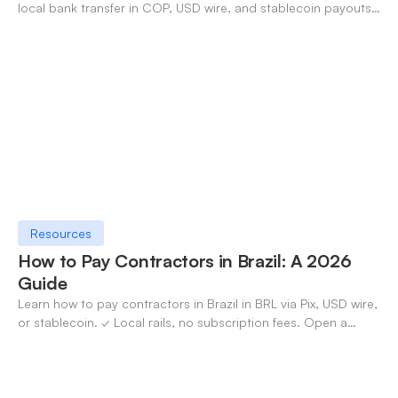
local bank transfer in COP, USD wire, and stablecoin payouts.
✓ Open an account with OneSafe.
Resources
How to Pay Contractors in Brazil: A 2026
Guide
Learn how to pay contractors in Brazil in BRL via Pix, USD wire,
or stablecoin. ✓ Local rails, no subscription fees. Open a
OneSafe account today.