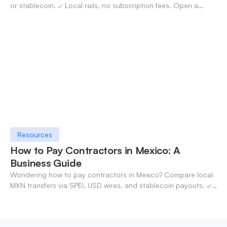
or stablecoin. ✓ Local rails, no subscription fees. Open a
OneSafe account today.
Resources
How to Pay Contractors in Mexico: A
Business Guide
Wondering how to pay contractors in Mexico? Compare local
MXN transfers via SPEI, USD wires, and stablecoin payouts. ✓
Pay contractors with OneSafe.