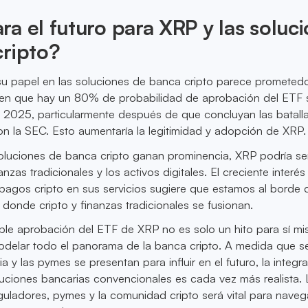
a el futuro para XRP y las soluc
cripto?
su papel en las soluciones de banca cripto parece prometedo
ren que hay un 80% de probabilidad de aprobación del ETF 
e 2025, particularmente después de que concluyan las batall
on la SEC. Esto aumentaría la legitimidad y adopción de XRP.
oluciones de banca cripto ganan prominencia, XRP podría ser
anzas tradicionales y los activos digitales. El creciente interés
pagos cripto en sus servicios sugiere que estamos al borde 
 donde cripto y finanzas tradicionales se fusionan.
ble aprobación del ETF de XRP no es solo un hito para sí mi
odelar todo el panorama de la banca cripto. A medida que s
ria y las pymes se presentan para influir en el futuro, la integr
uciones bancarias convencionales es cada vez más realista. 
guladores, pymes y la comunidad cripto será vital para naveg