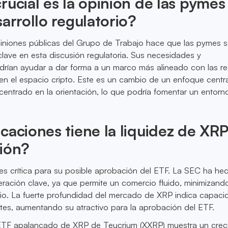
rucial es la opinión de las pymes
sarrollo regulatorio?
niones públicas del Grupo de Trabajo hace que las pymes 
clave en esta discusión regulatoria. Sus necesidades y
rían ayudar a dar forma a un marco más alineado con las re
en el espacio cripto. Este es un cambio de un enfoque cent
 centrado en la orientación, lo que podría fomentar un entor
caciones tiene la liquidez de XRP
ión?
es crítica para su posible aprobación del ETF. La SEC ha he
eración clave, ya que permite un comercio fluido, minimizand
cio. La fuerte profundidad del mercado de XRP indica capac
tes, aumentando su atractivo para la aprobación del ETF.
 ETF apalancado de XRP de Teucrium (XXRP) muestra un crec