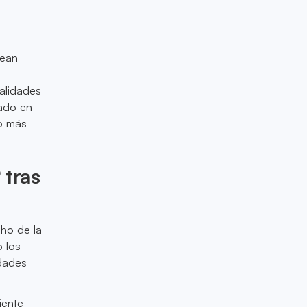
sean
alidades
rado en
no más
 tras
cho de la
o los
idades
iente