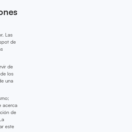
iones
r. Las
spot de
as
vir de
 de los
de una
smo;
e acerca
ación de
La
ar este