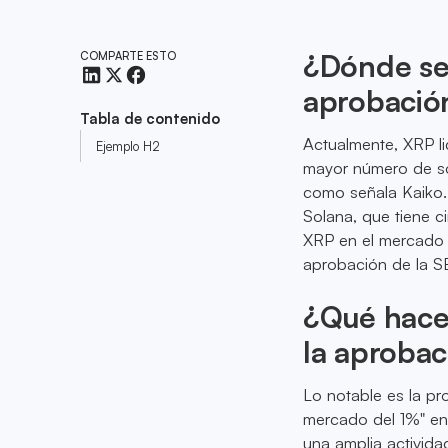
¿Dónde se 
COMPARTE ESTO
aprobació
Tabla de contenido
Actualmente, XRP li
Ejemplo H2
mayor número de sol
como señala Kaiko.
Solana, que tiene c
XRP en el mercado y
aprobación de la S
¿Qué hace 
la aprobac
Lo notable es la p
mercado del 1%" entr
una amplia activid