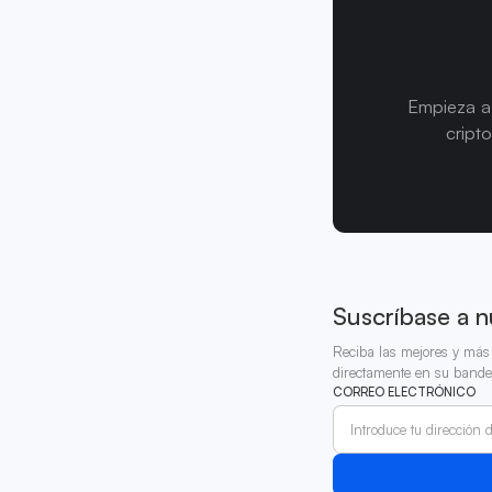
Empieza a 
cript
Suscríbase a n
Reciba las mejores y más 
directamente en su bande
CORREO ELECTRÓNICO