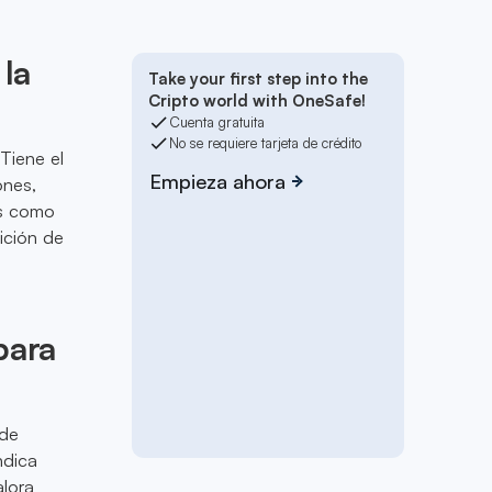
la
Take your first step into the
Cripto world with OneSafe!
Cuenta gratuita
No se requiere tarjeta de crédito
Tiene el
Empieza ahora
ones,
as como
ición de
para
 de
ndica
alora