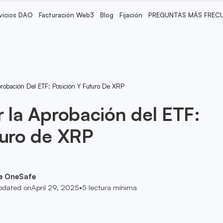
vicios DAO
Facturación Web3
Blog
Fijación
PREGUNTAS MÁS FREC
robación Del ETF: Posición Y Futuro De XRP
r la Aprobación del ETF:
turo de XRP
e OneSafe
pdated on
April 29, 2025
•
5
lectura mínima