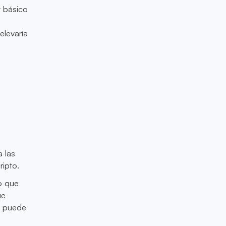
 básico
elevaría
s
 las
ripto.
o que
ue
n puede