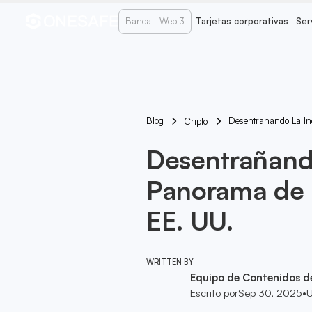
Banca
Web 3
Tarjetas corporativas
Ser
Blog
Desentrañando La In
Cripto
Desentrañando
Panorama de 
EE. UU.
WRITTEN BY
Equipo de Contenidos d
Escrito por
Sep 30, 2025
•
U