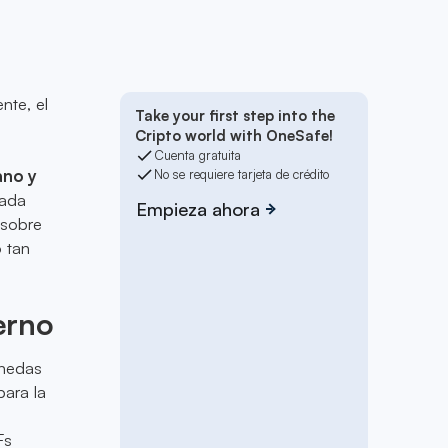
nte, el
Take your first step into the
Cripto world with OneSafe!
Cuenta gratuita
ano y
No se requiere tarjeta de crédito
tada
Empieza ahora
 sobre
o tan
erno
onedas
para la
Fs