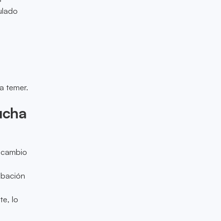
ulado
a temer.
ucha
l cambio
obación
e, lo