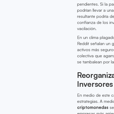
pendientes. Si la pa
podrían llevar a una
resultante podría des
confianza de los in
vacilación.
En un clima plagad
Reddit señalan un g
activos más seguros
colectiva que agarr
se tambalean por la
Reorganiza
Inversores
En medio de este ca
estrategias. A medi
criptomonedas
se
empresas más arries