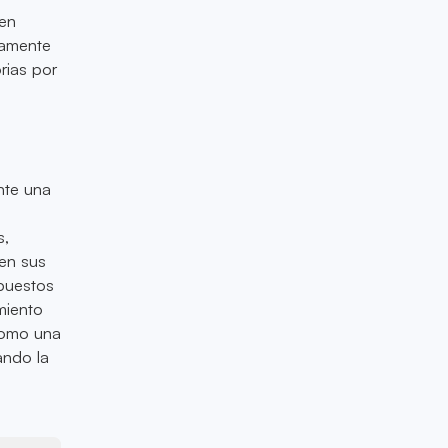
 en
damente
rias por
nte una
s,
en sus
spuestos
miento
 como una
ando la