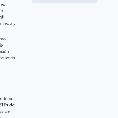
les
ad
gil
 miedo y
omo
ia
nsión
ortantes
rando sus
ETFs de
os de
s