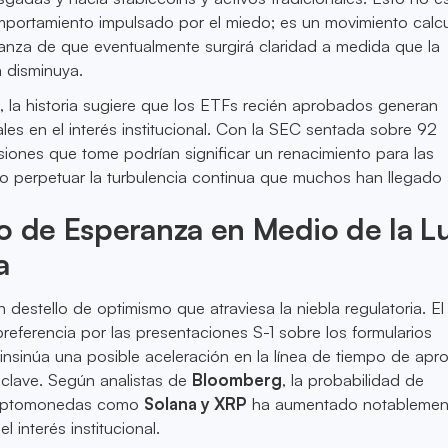
portamiento impulsado por el miedo; es un movimiento calc
anza de que eventualmente surgirá claridad a medida que la
a disminuya.
, la historia sugiere que los ETFs recién aprobados generan
les en el interés institucional. Con la SEC sentada sobre 92
isiones que tome podrían significar un renacimiento para las
s o perpetuar la turbulencia continua que muchos han llegado 
o de Esperanza en Medio de la L
a
 destello de optimismo que atraviesa la niebla regulatoria. E
preferencia por las presentaciones S-1 sobre los formularios
 insinúa una posible aceleración en la línea de tiempo de apr
s clave. Según analistas de
Bloomberg
, la probabilidad de
riptomonedas como
Solana y XRP
ha aumentado notablement
l interés institucional.