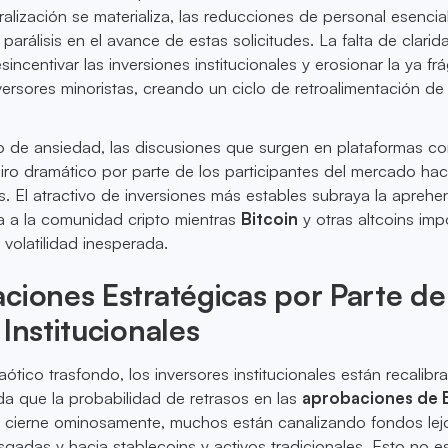
ralización se materializa, las reducciones de personal esencia
 parálisis en el avance de estas solicitudes. La falta de clarid
incentivar las inversiones institucionales y erosionar la ya frá
versores minoristas, creando un ciclo de retroalimentación de
o de ansiedad, las discusiones que surgen en plataformas c
iro dramático por parte de los participantes del mercado hac
. El atractivo de inversiones más estables subraya la aprehe
a a la comunidad cripto mientras
Bitcoin
y otras altcoins imp
 volatilidad inesperada.
ciones Estratégicas por Parte de
 Institucionales
ótico trasfondo, los inversores institucionales están recalib
da que la probabilidad de retrasos en las
aprobaciones de 
 cierne ominosamente, muchos están canalizando fondos lej
gadas y hacia stablecoins y activos tradicionales. Esto no e