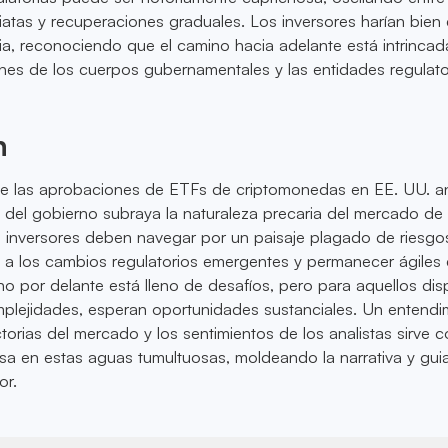
tas y recuperaciones graduales. Los inversores harían bien
cia, reconociendo que el camino hacia adelante está intrinca
ones de los cuerpos gubernamentales y las entidades regulato
n
o de las aprobaciones de ETFs de criptomonedas en EE. UU. a
n del gobierno subraya la naturaleza precaria del mercado de
 inversores deben navegar por un paisaje plagado de riesgo
 a los cambios regulatorios emergentes y permanecer ágiles 
ino por delante está lleno de desafíos, pero para aquellos di
mplejidades, esperan oportunidades sustanciales. Un entendi
torias del mercado y los sentimientos de los analistas sirve
sa en estas aguas tumultuosas, moldeando la narrativa y gui
or.