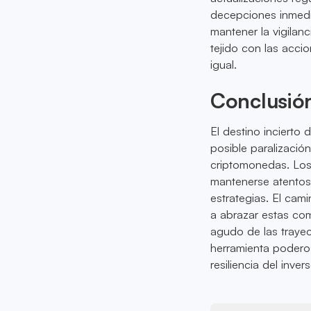
decepciones inmedia
mantener la vigilan
tejido con las acci
igual.
Conclusió
El destino inciert
posible paralizació
criptomonedas. Los
mantenerse atentos
estrategias. El cam
a abrazar estas co
agudo de las trayec
herramienta podero
resiliencia del invers