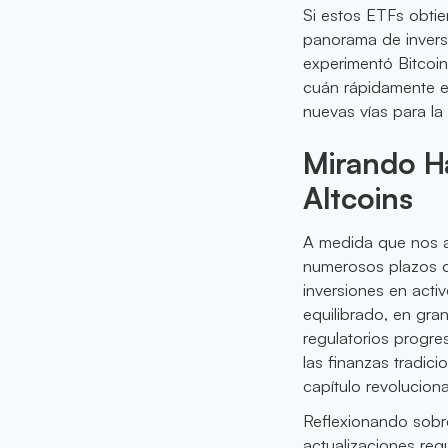
Si estos ETFs obtie
panorama de inversi
experimentó Bitcoin
cuán rápidamente e
nuevas vías para la
Mirando Ha
Altcoins
A medida que nos a
numerosos plazos cr
inversiones en act
equilibrado, en gr
regulatorios progr
las finanzas tradic
capítulo revoluciona
Reflexionando sobre
actualizaciones reg