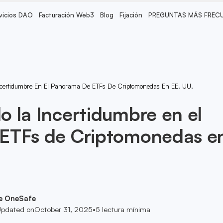
vicios DAO
Facturación Web3
Blog
Fijación
PREGUNTAS MÁS FREC
certidumbre En El Panorama De ETFs De Criptomonedas En EE. UU.
 la Incertidumbre en el
ETFs de Criptomonedas e
e OneSafe
pdated on
October 31, 2025
•
5
lectura mínima