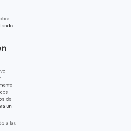
e
sobre
ntando
.
en
lve
r
mente
rcos
dos de
ara un
do a las