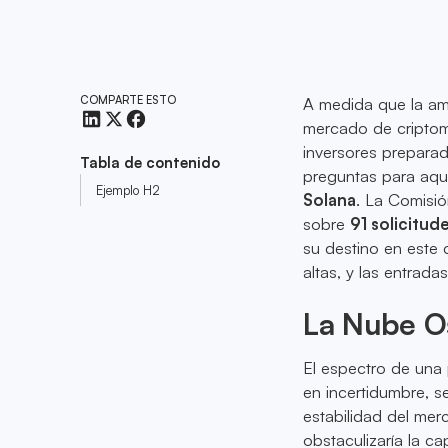
COMPARTE ESTO
A medida que la am
mercado de criptom
inversores preparad
Tabla de contenido
preguntas para aque
Ejemplo H2
Solana
. La Comisió
sobre
91 solicitu
su destino en este 
altas, y las entrad
La Nube Os
El espectro de una
en incertidumbre, s
estabilidad del me
obstaculizaría la c