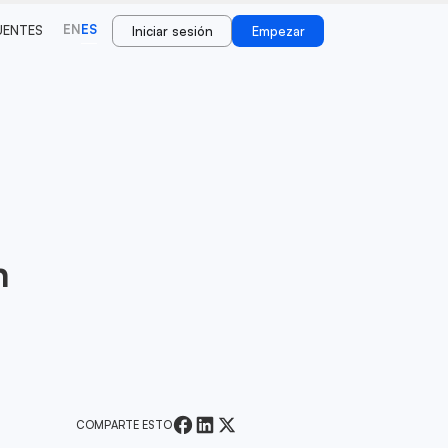
EN
ES
UENTES
Iniciar sesión
Empezar
n
COMPARTE ESTO