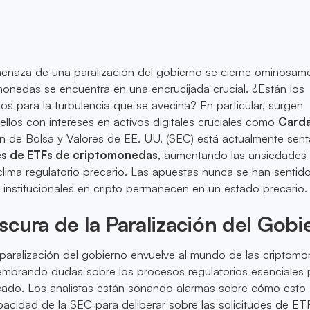
enaza de una paralización del gobierno se cierne ominosame
onedas se encuentra en una encrucijada crucial. ¿Están los
os para la turbulencia que se avecina? En particular, surgen
llos con intereses en activos digitales cruciales como
Card
n de Bolsa y Valores de EE. UU. (SEC) está actualmente sen
des de ETFs de criptomonedas
, aumentando las ansiedades
clima regulatorio precario. Las apuestas nunca se han sentid
as institucionales en cripto permanecen en un estado precario.
cura de la Paralización del Gobi
 paralización del gobierno envuelve al mundo de las criptom
embrando dudas sobre los procesos regulatorios esenciales 
rcado. Los analistas están sonando alarmas sobre cómo esto
apacidad de la SEC para deliberar sobre las solicitudes de ET