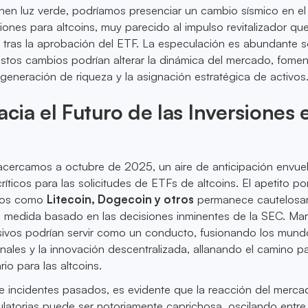
nen luz verde, podríamos presenciar un cambio sísmico en el
ones para altcoins, muy parecido al impulso revitalizador qu
 tras la aprobación del ETF. La especulación es abundante 
stos cambios podrían alterar la dinámica del mercado, fome
 generación de riqueza y la asignación estratégica de activos
cia el Futuro de las Inversiones 
cercamos a octubre de 2025, un aire de anticipación envue
íticos para las solicitudes de ETFs de altcoins. El apetito po
ivos como
Litecoin, Dogecoin y otros
permanece cautelosa
an medida basado en las decisiones inminentes de la SEC. Ma
esivos podrían servir como un conducto, fusionando los mun
ionales y la innovación descentralizada, allanando el camino p
rio para las altcoins.
 incidentes pasados, es evidente que la reacción del merca
ulatorias puede ser notoriamente caprichosa, oscilando entre