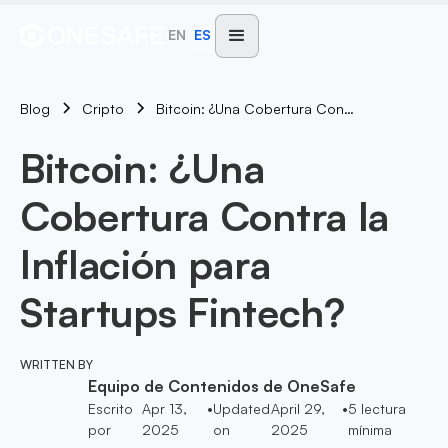
EN
ES
Blog
Bitcoin: ¿Una Cobertura Contra La Inflación Para Startups Fintech?
Cripto
Bitcoin: ¿Una
Cobertura Contra la
Inflación para
Startups Fintech?
WRITTEN BY
Equipo de Contenidos de OneSafe
Escrito
Apr 13,
•
Updated
April 29,
•
5
lectura
por
2025
on
2025
mínima