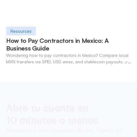
Resources
How to Pay Contractors in Mexico: A
Business Guide
Wondering how to pay contractors in Mexico? Compare local
MXN transfers via SPEI, USD wires, and stablecoin payouts. ✓
Pay contractors with OneSafe.
Abre tu cuenta en
10 minutos o menos
Comienza tu viaje con OneSafe hoy. Rápido, sin