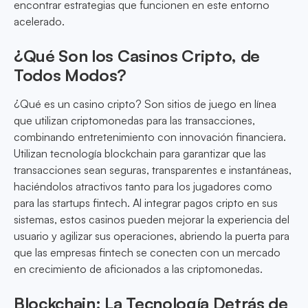
encontrar estrategias que funcionen en este entorno
acelerado.
¿Qué Son los Casinos Cripto, de
Todos Modos?
¿Qué es un casino cripto? Son sitios de juego en línea
que utilizan criptomonedas para las transacciones,
combinando entretenimiento con innovación financiera.
Utilizan tecnología blockchain para garantizar que las
transacciones sean seguras, transparentes e instantáneas,
haciéndolos atractivos tanto para los jugadores como
para las startups fintech. Al integrar pagos cripto en sus
sistemas, estos casinos pueden mejorar la experiencia del
usuario y agilizar sus operaciones, abriendo la puerta para
que las empresas fintech se conecten con un mercado
en crecimiento de aficionados a las criptomonedas.
Blockchain: La Tecnología Detrás de