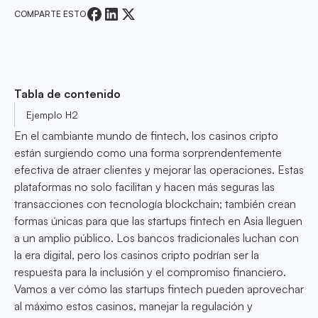
COMPARTE ESTO
Tabla de contenido
Ejemplo H2
En el cambiante mundo de fintech, los casinos cripto
están surgiendo como una forma sorprendentemente
efectiva de atraer clientes y mejorar las operaciones. Estas
plataformas no solo facilitan y hacen más seguras las
transacciones con tecnología blockchain; también crean
formas únicas para que las startups fintech en Asia lleguen
a un amplio público. Los bancos tradicionales luchan con
la era digital, pero los casinos cripto podrían ser la
respuesta para la inclusión y el compromiso financiero.
Vamos a ver cómo las startups fintech pueden aprovechar
al máximo estos casinos, manejar la regulación y