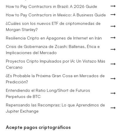
How to Pay Contractors in Brazil: A 2026 Guide
How to Pay Contractors in Mexico: A Business Guide
¿Cuáles son los nuevos ETF de criptomonedas de
Morgan Stanley?
Resiliencia Cripto en Apagones de Internet en Irán
Crisis de Gobernanza de Zcash: Ballenas, Ética e
Implicaciones del Mercado
Proyectos Cripto Impulsados por IA: Un Vistazo Más
Cercano
¿Es Probable la Próxima Gran Cosa en Mercados de
Predicción?
Entendiendo el Ratio Long/Short de Futuros
Perpetuos de BTC
Repensando las Recompras: Lo que Aprendimos de
Jupiter Exchange
Acepte pagos criptográficos