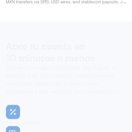
MXN transfers via SPEI, USD wires, and stablecoin payouts. ✓
Pay contractors with OneSafe.
Abre tu cuenta en
10 minutos o menos
Comienza tu viaje con OneSafe hoy. Rápido, sin
esfuerzo y de forma segura, nuestro proceso
optimizado asegura que tu cuenta esté
configurada y lista para usar, sin complicaciones.
0% de comisión