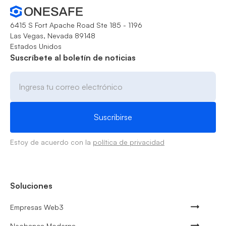
6415 S Fort Apache Road Ste 185 - 1196
Las Vegas, Nevada 89148
Estados Unidos
Suscríbete al boletín de noticias
Estoy de acuerdo con la
política de privacidad
Soluciones
Empresas Web3
Neobanca Moderna