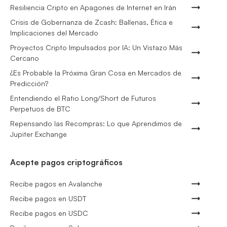
Resiliencia Cripto en Apagones de Internet en Irán
Crisis de Gobernanza de Zcash: Ballenas, Ética e
Implicaciones del Mercado
Proyectos Cripto Impulsados por IA: Un Vistazo Más
Cercano
¿Es Probable la Próxima Gran Cosa en Mercados de
Predicción?
Entendiendo el Ratio Long/Short de Futuros
Perpetuos de BTC
Repensando las Recompras: Lo que Aprendimos de
Jupiter Exchange
Acepte pagos criptográficos
Recibe pagos en Avalanche
Recibe pagos en USDT
Recibe pagos en USDC