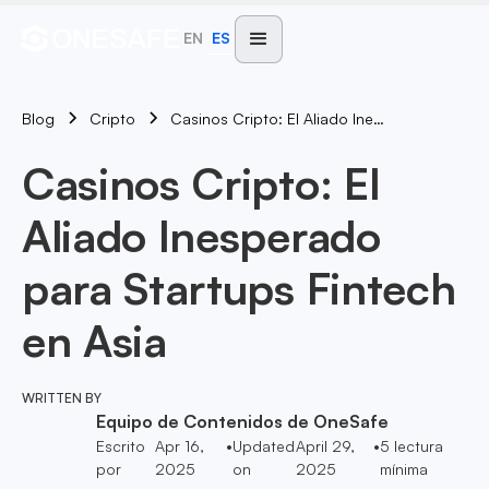
EN
ES
Blog
Casinos Cripto: El Aliado Inesperado Para Startups Fintech En Asia
Cripto
Casinos Cripto: El
Aliado Inesperado
para Startups Fintech
en Asia
WRITTEN BY
Equipo de Contenidos de OneSafe
Escrito
Apr 16,
•
Updated
April 29,
•
5
lectura
por
2025
on
2025
mínima