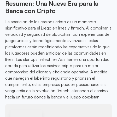
Resumen: Una Nueva Era para la
Banca con Cripto
La aparición de los casinos cripto es un momento
significativo para el juego en línea y fintech. Al combinar la
velocidad y seguridad de blockchain con experiencias de
juego únicas y tecnológicamente avanzadas, estas
plataformas están redefiniendo las expectativas de lo que
los jugadores pueden anticipar de las oportunidades en
línea. Las startups fintech en Asia tienen una oportunidad
dorada para utilizar los casinos cripto para un mejor
compromiso del cliente y eficiencia operativa. A medida
que navegan el laberinto regulatorio y priorizan el
cumplimiento, estas empresas pueden posicionarse a la
vanguardia de la revolución fintech, allanando el camino
hacia un futuro donde la banca y el juego coexistan.