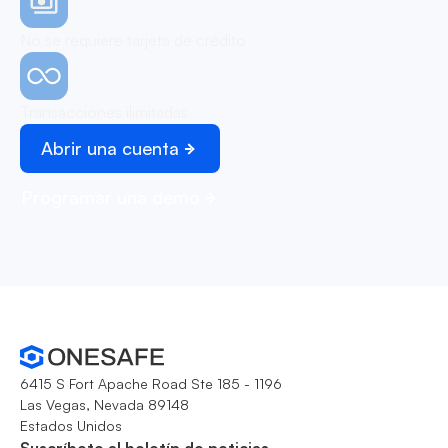
No se requiere tarjeta de crédito
Transacciones ilimitadas
Abrir una cuenta
Programar una demo
6415 S Fort Apache Road Ste 185 - 1196
Las Vegas, Nevada 89148
Estados Unidos
Suscríbete al boletín de noticias