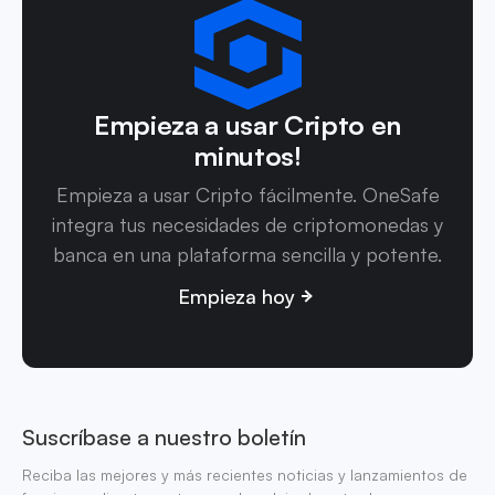
Empieza a usar Cripto en
minutos!
Empieza a usar Cripto fácilmente. OneSafe
integra tus necesidades de criptomonedas y
banca en una plataforma sencilla y potente.
Empieza hoy
Suscríbase a nuestro boletín
Reciba las mejores y más recientes noticias y lanzamientos de