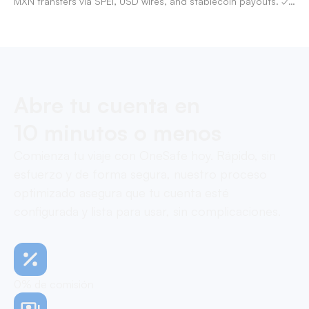
MXN transfers via SPEI, USD wires, and stablecoin payouts. ✓
Pay contractors with OneSafe.
Abre tu cuenta en
10 minutos o menos
Comienza tu viaje con OneSafe hoy. Rápido, sin
esfuerzo y de forma segura, nuestro proceso
optimizado asegura que tu cuenta esté
configurada y lista para usar, sin complicaciones.
0% de comisión