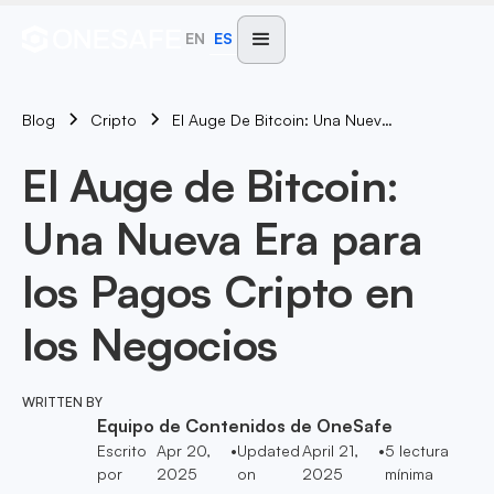
EN
ES
Blog
El Auge De Bitcoin: Una Nueva Era Para Los Pagos Cripto En Los Negocios
Cripto
El Auge de Bitcoin:
Una Nueva Era para
los Pagos Cripto en
los Negocios
WRITTEN BY
Equipo de Contenidos de OneSafe
Escrito
Apr 20,
•
Updated
April 21,
•
5
lectura
por
2025
on
2025
mínima