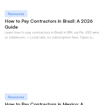
Resources
How to Pay Contractors in Brazil: A 2026
Guide
Learn how to pay contractors in Brazil in BRL via Pix, USD wire,
or stablecoin. ✓ Local rails, no subscription fees. Open a
OneSafe account today.
Resources
How to Pay Contractors in Mexico: A