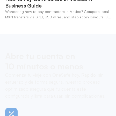
Business Guide
Wondering how to pay contractors in Mexico? Compare local
MXN transfers via SPEI, USD wires, and stablecoin payouts. ✓
Pay contractors with OneSafe.
Abre tu cuenta en
10 minutos o menos
Comienza tu viaje con OneSafe hoy. Rápido, sin
esfuerzo y de forma segura, nuestro proceso
optimizado asegura que tu cuenta esté
configurada y lista para usar, sin complicaciones.