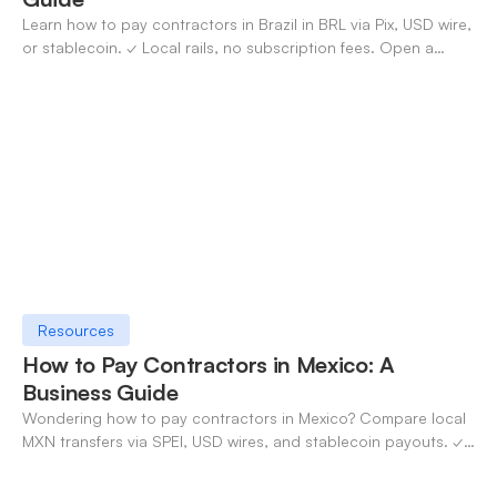
Learn how to pay contractors in Brazil in BRL via Pix, USD wire,
or stablecoin. ✓ Local rails, no subscription fees. Open a
OneSafe account today.
Resources
How to Pay Contractors in Mexico: A
Business Guide
Wondering how to pay contractors in Mexico? Compare local
MXN transfers via SPEI, USD wires, and stablecoin payouts. ✓
Pay contractors with OneSafe.