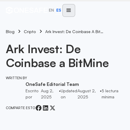
EN
ES
Blog
Ark Invest: De Coinbase A BitMine
Cripto
Ark Invest: De
Coinbase a BitMine
WRITTEN BY
OneSafe Editorial Team
Escrito
Aug 2,
•
Updated
August 2,
•
5
lectura
por
2025
on
2025
mínima
COMPARTE ESTO