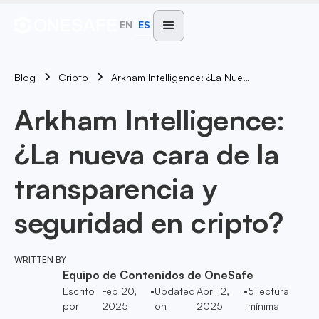
EN
ES
Blog
Arkham Intelligence: ¿La Nueva Cara De La Transparencia Y Seguridad En Cripto?
Cripto
Arkham Intelligence:
¿La nueva cara de la
transparencia y
seguridad en cripto?
WRITTEN BY
Equipo de Contenidos de OneSafe
Escrito
Feb 20,
•
Updated
April 2,
•
5
lectura
por
2025
on
2025
mínima