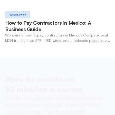
Resources
How to Pay Contractors in Mexico: A
Business Guide
Wondering how to pay contractors in Mexico? Compare local
MXN transfers via SPEI, USD wires, and stablecoin payouts. ✓
Pay contractors with OneSafe.
Abre tu cuenta en
10 minutos o menos
Comienza tu viaje con OneSafe hoy. Rápido, sin
esfuerzo y de forma segura, nuestro proceso
optimizado asegura que tu cuenta esté