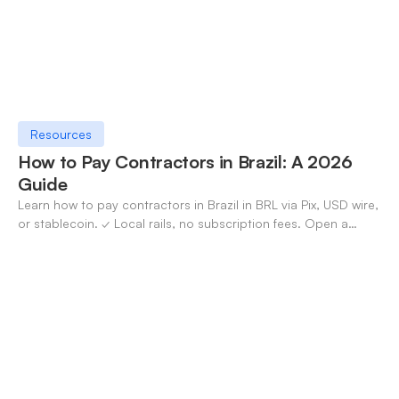
Resources
How to Pay Contractors in Brazil: A 2026
Guide
Learn how to pay contractors in Brazil in BRL via Pix, USD wire,
or stablecoin. ✓ Local rails, no subscription fees. Open a
OneSafe account today.