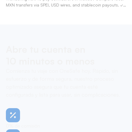
MXN transfers via SPEI, USD wires, and stablecoin payouts. ✓
Pay contractors with OneSafe.
Abre tu cuenta en
10 minutos o menos
Comienza tu viaje con OneSafe hoy. Rápido, sin
esfuerzo y de forma segura, nuestro proceso
optimizado asegura que tu cuenta esté
configurada y lista para usar, sin complicaciones.
0% de comisión