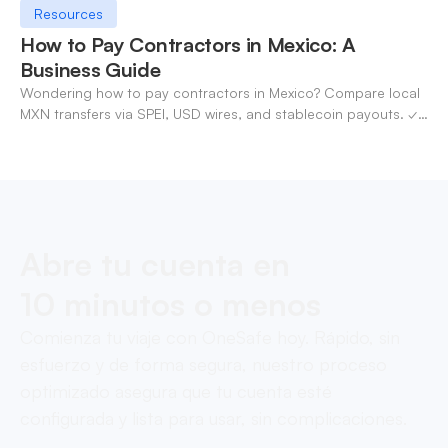
Resources
How to Pay Contractors in Mexico: A
Business Guide
Wondering how to pay contractors in Mexico? Compare local
MXN transfers via SPEI, USD wires, and stablecoin payouts. ✓
Pay contractors with OneSafe.
Abre tu cuenta en
10 minutos o menos
Comienza tu viaje con OneSafe hoy. Rápido, sin
esfuerzo y de forma segura, nuestro proceso
optimizado asegura que tu cuenta esté
configurada y lista para usar, sin complicaciones.