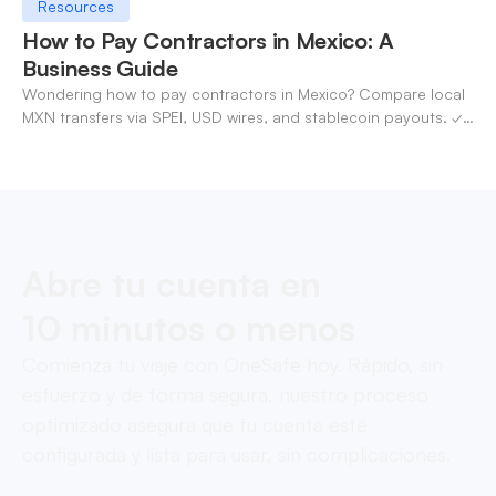
Resources
How to Pay Contractors in Mexico: A
Business Guide
Wondering how to pay contractors in Mexico? Compare local
MXN transfers via SPEI, USD wires, and stablecoin payouts. ✓
Pay contractors with OneSafe.
Abre tu cuenta en
10 minutos o menos
Comienza tu viaje con OneSafe hoy. Rápido, sin
esfuerzo y de forma segura, nuestro proceso
optimizado asegura que tu cuenta esté
configurada y lista para usar, sin complicaciones.