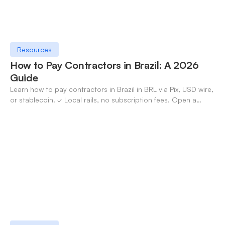
Resources
How to Pay Contractors in Brazil: A 2026
Guide
Learn how to pay contractors in Brazil in BRL via Pix, USD wire,
or stablecoin. ✓ Local rails, no subscription fees. Open a
OneSafe account today.