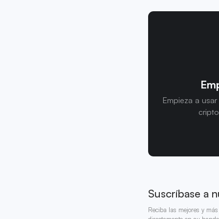
Emp
Empieza a usar
cript
Suscríbase a n
Reciba las mejores y más 
directamente en su bande