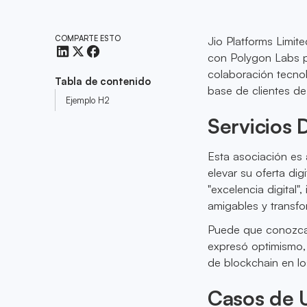
COMPARTE ESTO
Jio Platforms Limit
con Polygon Labs pa
colaboración tecnol
Tabla de contenido
base de clientes de
Ejemplo H2
Servicios 
Esta asociación es 
elevar su oferta dig
"excelencia digital
amigables y transf
Puede que conozcas
expresó optimismo,
de blockchain en los
Casos de U