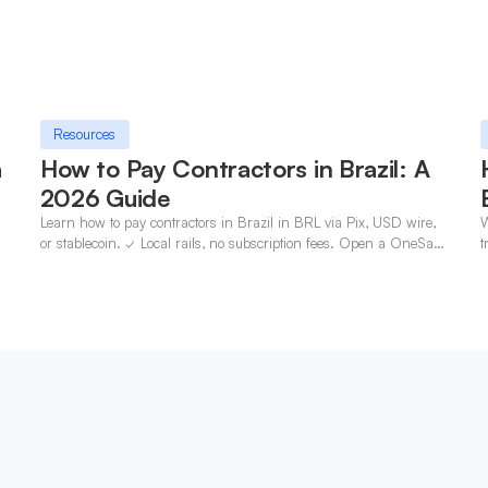
Resources
a
How to Pay Contractors in Brazil: A
2026 Guide
Learn how to pay contractors in Brazil in BRL via Pix, USD wire,
W
n
or stablecoin. ✓ Local rails, no subscription fees. Open a OneSafe
t
account today.
c