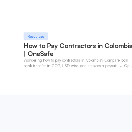
Resources
How to Pay Contractors in Colombi
| OneSafe
Wondering how to pay contractors in Colombia? Compare local
bank transfer in COP, USD wire, and stablecoin payouts. ✓ Ope
an account with OneSafe.