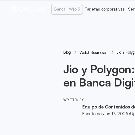
Banca
Web 3
Tarjetas corporativas
Ser
Blog
Jio Y Poly
Web3 Busineses
Jio y Polygon
en Banca Digi
WRITTEN BY
Equipo de Contenidos d
Escrito por
Jan 17, 2025
•
Up