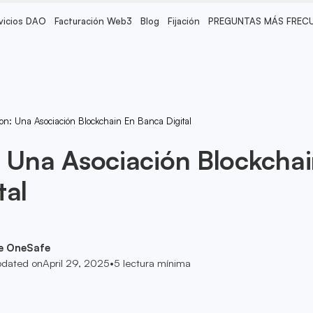
vicios DAO
Facturación Web3
Blog
Fijación
PREGUNTAS MÁS FREC
gon: Una Asociación Blockchain En Banca Digital
: Una Asociación Blockcha
tal
e OneSafe
dated on
April 29, 2025
•
5
lectura mínima