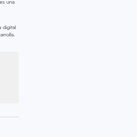
 es una
,
 digital
rrolla.