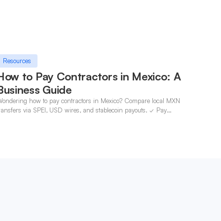
Resources
How to Pay Contractors in Mexico: A
Business Guide
ondering how to pay contractors in Mexico? Compare local MXN
ransfers via SPEI, USD wires, and stablecoin payouts. ✓ Pay
ontractors with OneSafe.