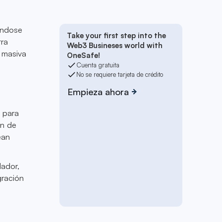
iándose
Take your first step into the
tra
Web3 Busineses world with
a masiva
OneSafe!
Cuenta gratuita
No se requiere tarjeta de crédito
Empieza ahora
n para
ón de
ean
dador,
gración