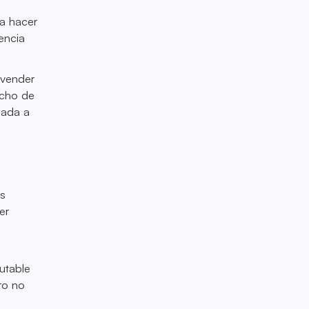
ca hacer
encia
 vender
echo de
nada a
os
er
utable
ero no