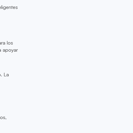
eligentes
ara los
a apoyar
a
o. La
os,