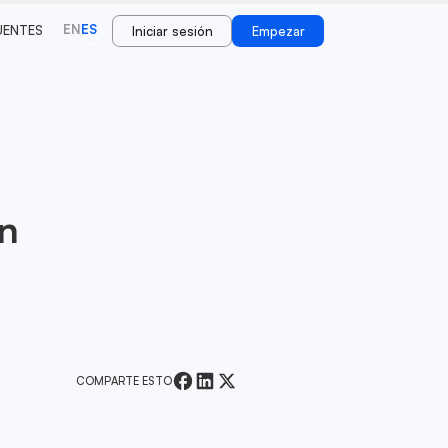
EN
ES
UENTES
Iniciar sesión
Empezar
in
COMPARTE ESTO