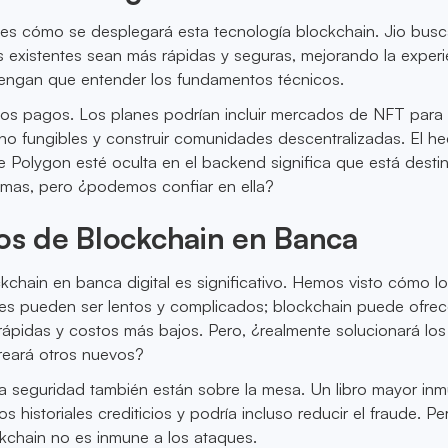
 es cómo se desplegará esta tecnología blockchain. Jio bus
s existentes sean más rápidas y seguras, mejorando la experi
 tengan que entender los fundamentos técnicos.
 los pagos. Los planes podrían incluir mercados de NFT para
no fungibles y construir comunidades descentralizadas. El h
e Polygon esté oculta en el backend significa que está desti
emas, pero ¿podemos confiar en ella?
os de Blockchain en Banca
ckchain en banca digital es significativo. Hemos visto cómo l
les pueden ser lentos y complicados; blockchain puede ofrec
ápidas y costos más bajos. Pero, ¿realmente solucionará los
reará otros nuevos?
la seguridad también están sobre la mesa. Un libro mayor inm
s historiales crediticios y podría incluso reducir el fraude. P
kchain no es inmune a los ataques.