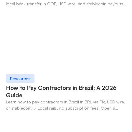
local bank transfer in COP, USD wire, and stablecoin payouts.
✓ Open an account with OneSafe.
Resources
How to Pay Contractors in Brazil: A 2026
Guide
Learn how to pay contractors in Brazil in BRL via Pix, USD wire,
or stablecoin. ✓ Local rails, no subscription fees. Open a
OneSafe account today.