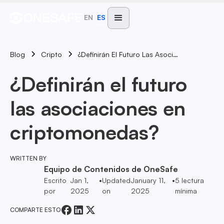
EN
ES
Blog
¿Definirán El Futuro Las Asociaciones En Criptomonedas?
Cripto
¿Definirán el futuro
las asociaciones en
criptomonedas?
WRITTEN BY
Equipo de Contenidos de OneSafe
Escrito
Jan 1,
•
Updated
January 11,
•
5
lectura
por
2025
on
2025
mínima
COMPARTE ESTO