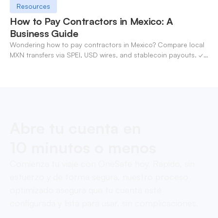
Resources
How to Pay Contractors in Mexico: A
Business Guide
Wondering how to pay contractors in Mexico? Compare local
MXN transfers via SPEI, USD wires, and stablecoin payouts. ✓
Pay contractors with OneSafe.
Abre tu cuenta en
10 minutos o menos
Comienza tu viaje con OneSafe hoy. Rápido, sin
esfuerzo y de forma segura, nuestro proceso
optimizado asegura que tu cuenta esté
configurada y lista para usar, sin complicaciones.