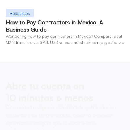
Resources
How to Pay Contractors in Mexico: A
Business Guide
Wondering how to pay contractors in Mexico? Compare local
MXN transfers via SPEI, USD wires, and stablecoin payouts. ✓
Pay contractors with OneSafe.
Abre tu cuenta en
10 minutos o menos
Comienza tu viaje con OneSafe hoy. Rápido, sin
esfuerzo y de forma segura, nuestro proceso
optimizado asegura que tu cuenta esté