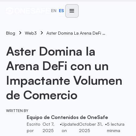
EN
ES
Blog
Aster Domina La Arena DeFi Con Un Impactante Volumen De Comercio
Web3
Aster Domina la
Arena DeFi con un
Impactante Volumen
de Comercio
WRITTEN BY
Equipo de Contenidos de OneSafe
Escrito
Oct 7,
•
Updated
October 31,
•
5
lectura
por
2025
on
2025
mínima