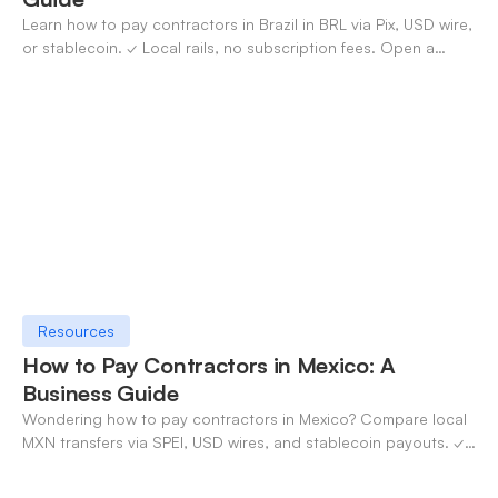
Learn how to pay contractors in Brazil in BRL via Pix, USD wire,
or stablecoin. ✓ Local rails, no subscription fees. Open a
OneSafe account today.
Resources
How to Pay Contractors in Mexico: A
Business Guide
Wondering how to pay contractors in Mexico? Compare local
MXN transfers via SPEI, USD wires, and stablecoin payouts. ✓
Pay contractors with OneSafe.