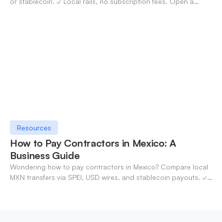
or stablecoin. ✓ Local rails, no subscription fees. Open a
OneSafe account today.
Resources
How to Pay Contractors in Mexico: A
Business Guide
Wondering how to pay contractors in Mexico? Compare local
MXN transfers via SPEI, USD wires, and stablecoin payouts. ✓
Pay contractors with OneSafe.