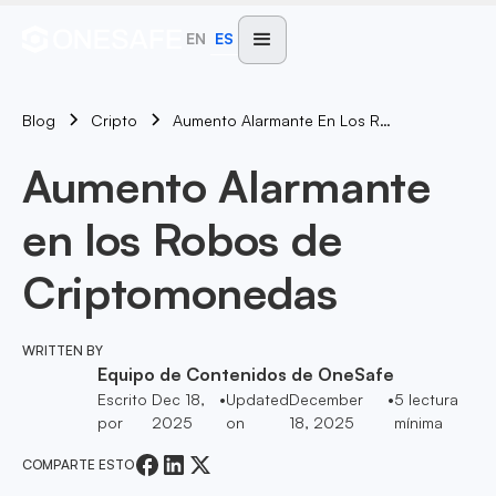
EN
ES
Blog
Aumento Alarmante En Los Robos De Criptomonedas
Cripto
Aumento Alarmante
en los Robos de
Criptomonedas
WRITTEN BY
Equipo de Contenidos de OneSafe
Escrito
Dec 18,
•
Updated
December
•
5
lectura
por
2025
on
18, 2025
mínima
COMPARTE ESTO