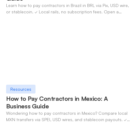
Learn how to pay contractors in Brazil in BRL via Pix, USD wire,
or stablecoin. ✓ Local rails, no subscription fees. Open a
OneSafe account today.
Resources
How to Pay Contractors in Mexico: A
Business Guide
Wondering how to pay contractors in Mexico? Compare local
MXN transfers via SPEI, USD wires, and stablecoin payouts. ✓
Pay contractors with OneSafe.