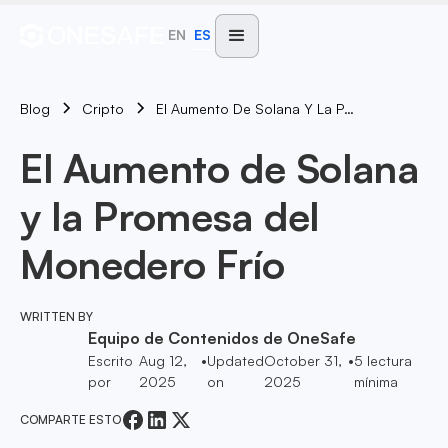
EN
ES
Blog
El Aumento De Solana Y La Promesa Del Monedero Frío
Cripto
El Aumento de Solana
y la Promesa del
Monedero Frío
WRITTEN BY
Equipo de Contenidos de OneSafe
Escrito
Aug 12,
•
Updated
October 31,
•
5
lectura
por
2025
on
2025
mínima
COMPARTE ESTO