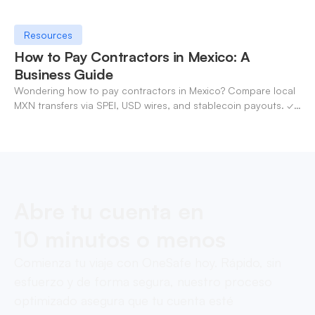
Resources
How to Pay Contractors in Mexico: A
Business Guide
Wondering how to pay contractors in Mexico? Compare local
MXN transfers via SPEI, USD wires, and stablecoin payouts. ✓
Pay contractors with OneSafe.
Abre tu cuenta en
10 minutos o menos
Comienza tu viaje con OneSafe hoy. Rápido, sin
esfuerzo y de forma segura, nuestro proceso
optimizado asegura que tu cuenta esté