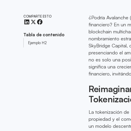
COMPARTE ESTO
¿Podría Avalanche (
financiero? En un m
blockchain multicha
Tabla de contenido
nombramiento estra
Ejemplo H2
SkyBridge Capital
presenciando el ama
no es solo una posi
significa una creci
financiero, invitánd
Reimaginan
Tokenizaci
La tokenización de
propiedad y el come
un modelo descentra