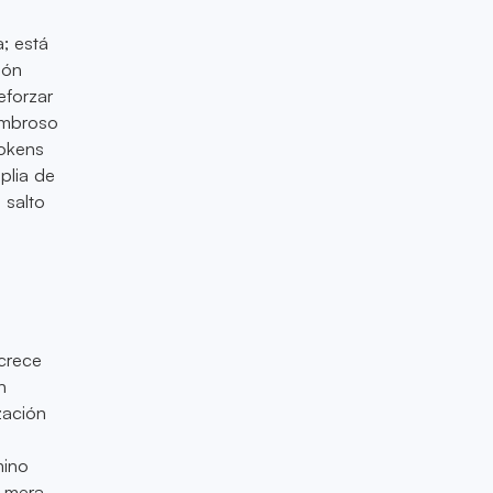
; está
ión
eforzar
ombroso
tokens
plia de
 salto
 crece
n
zación
mino
a mera