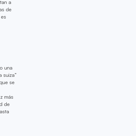
tan a
as de
 es
mo una
a suiza”
 que se
ez más
ad de
hasta