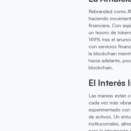
Rebranded como AVA
haciendo movimiento
financiera. Con asp
un tesoro de token
149% tras el anunci
con servicios fina
la blockchain mient
hacia adelante, po
blockchain.
El Interés
Las mareas están ca
cada vez más vibra
experimentado con 
de activos. Un entu
institucionales, al
para la integración