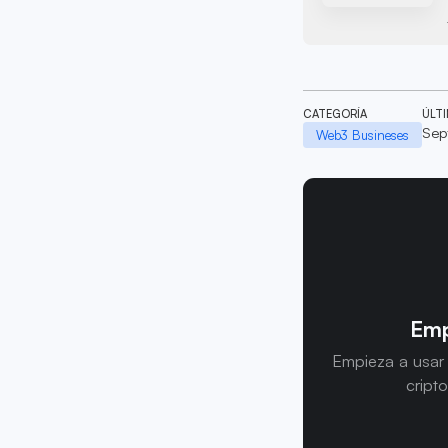
CATEGORÍA
ÚLT
Sep
Web3 Busineses
Emp
Empieza a usar
cript