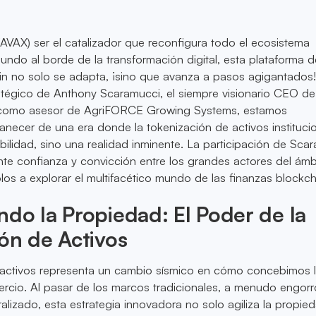
AVAX) ser el catalizador que reconfigura todo el ecosistema
undo al borde de la transformación digital, esta plataforma d
in no solo se adapta, ¡sino que avanza a pasos agigantados!
tégico de Anthony Scaramucci, el siempre visionario CEO de
, como asesor de AgriFORCE Growing Systems, estamos
necer de una era donde la tokenización de activos instituci
bilidad, sino una realidad inminente. La participación de Sca
ente confianza y convicción entre los grandes actores del ámb
olos a explorar el multifacético mundo de las finanzas blockch
do la Propiedad: El Poder de la
ón de Activos
 activos representa un cambio sísmico en cómo concebimos 
rcio. Al pasar de los marcos tradicionales, a menudo engorr
lizado, esta estrategia innovadora no solo agiliza la propied