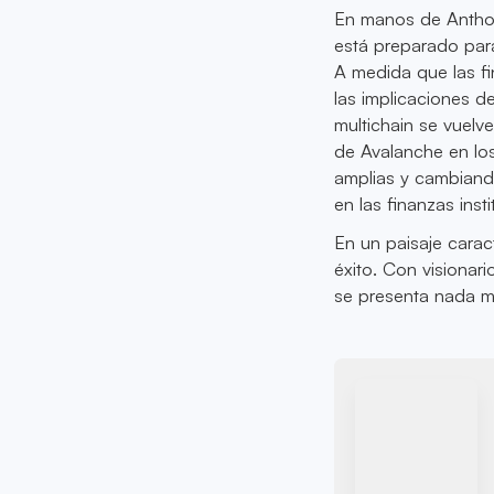
En manos de Anthon
está preparado para
A medida que las f
las implicaciones d
multichain se vuelv
de Avalanche en los
amplias y cambiando
en las finanzas insti
En un paisaje carac
éxito. Con visiona
se presenta nada m