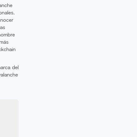
lanche
onales.
onocer
mas
 nombre
 más
ckchain
marca del
valanche