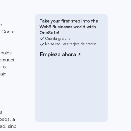
Take your first step into the
e
Web3 Busineses world with
 Con el
OneSafe!
Cuenta gratuita
No se requiere tarjeta de crédito
onales
Empieza ahora
ramucci
ito
ain.
la
osos, a
ad, sino