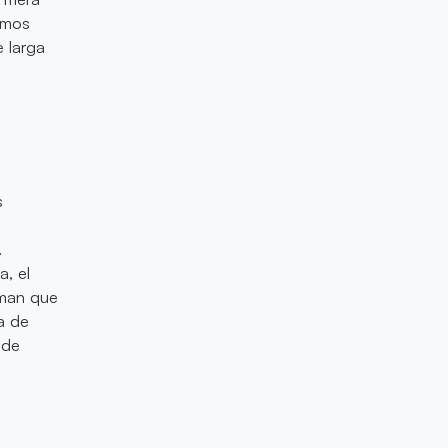
smos
 larga
s
.
a, el
rman que
a de
 de