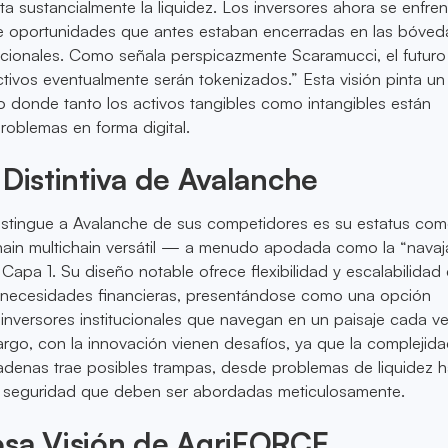
 sustancialmente la liquidez. Los inversores ahora se enfren
 oportunidades que antes estaban encerradas en las bóved
ncionales. Como señala perspicazmente Scaramucci, el futuro
ctivos eventualmente serán tokenizados.” Esta visión pinta un
 donde tanto los activos tangibles como intangibles están
roblemas en forma digital.
 Distintiva de Avalanche
istingue a Avalanche de sus competidores es su estatus co
hain multichain versátil — a menudo apodada como la “navaj
 Capa 1. Su diseño notable ofrece flexibilidad y escalabilidad
 necesidades financieras, presentándose como una opción
 inversores institucionales que navegan en un paisaje cada v
argo, con la innovación vienen desafíos, ya que la complejid
cadenas trae posibles trampas, desde problemas de liquidez 
 seguridad que deben ser abordadas meticulosamente.
osa Visión de AgriFORCE