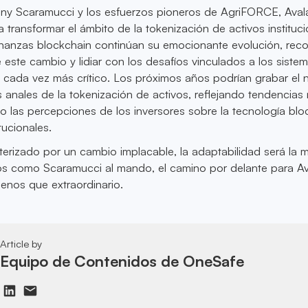
y Scaramucci y los esfuerzos pioneros de AgriFORCE, Ava
 transformar el ámbito de la tokenización de activos instituci
inanzas blockchain continúan su emocionante evolución, rec
e este cambio y lidiar con los desafíos vinculados a los siste
e cada vez más crítico. Los próximos años podrían grabar el
 anales de la tokenización de activos, reflejando tendencias
 las percepciones de los inversores sobre la tecnología blo
tucionales.
terizado por un cambio implacable, la adaptabilidad será la 
rios como Scaramucci al mando, el camino por delante para A
enos que extraordinario.
Article by
Equipo de Contenidos de OneSafe