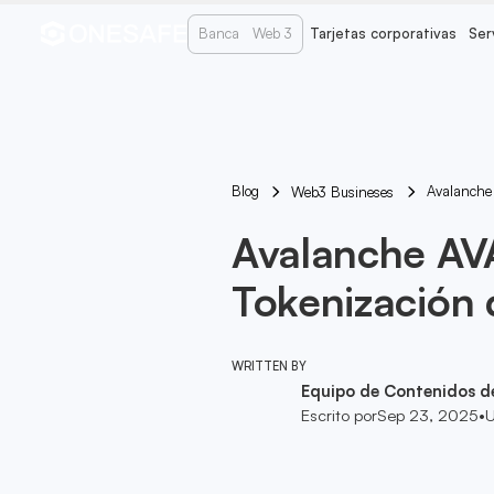
Banca
Web 3
Tarjetas corporativas
Ser
Blog
Avalanche 
Web3 Busineses
Avalanche AV
Tokenización d
WRITTEN BY
Equipo de Contenidos d
Escrito por
Sep 23, 2025
•
U