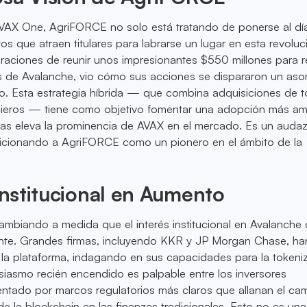
X One, AgriFORCE no solo está tratando de ponerse al día
s que atraen titulares para labrarse un lugar en esta revoluc
iraciones de reunir unos impresionantes $550 millones para r
s de Avalanche, vio cómo sus acciones se dispararon un as
o. Esta estrategia híbrida — que combina adquisiciones de 
ncieros — tiene como objetivo fomentar una adopción más am
ras eleva la prominencia de AVAX en el mercado. Es un audaz
sicionando a AgriFORCE como un pionero en el ámbito de la
 Institucional en Aumento
mbiando a medida que el interés institucional en Avalanche
nte. Grandes firmas, incluyendo KKR y JP Morgan Chase, ha
la plataforma, indagando en sus capacidades para la tokeni
siasmo recién encendido es palpable entre los inversores
imentado por marcos regulatorios más claros que allanan el ca
 de la blockchain en las finanzas tradicionales. Esto no es un