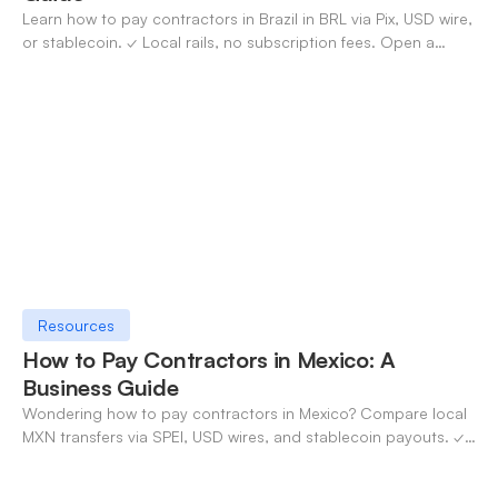
Learn how to pay contractors in Brazil in BRL via Pix, USD wire,
or stablecoin. ✓ Local rails, no subscription fees. Open a
OneSafe account today.
Resources
How to Pay Contractors in Mexico: A
Business Guide
Wondering how to pay contractors in Mexico? Compare local
MXN transfers via SPEI, USD wires, and stablecoin payouts. ✓
Pay contractors with OneSafe.