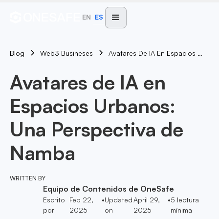
EN
ES
Blog
Avatares De IA En Espacios Urbanos: Una Perspectiva De Namba
Web3 Busineses
Avatares de IA en
Espacios Urbanos:
Una Perspectiva de
Namba
WRITTEN BY
Equipo de Contenidos de OneSafe
Escrito
Feb 22,
•
Updated
April 29,
•
5
lectura
por
2025
on
2025
mínima