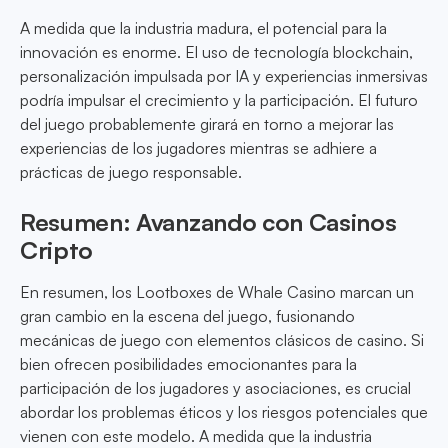
A medida que la industria madura, el potencial para la
innovación es enorme. El uso de tecnología blockchain,
personalización impulsada por IA y experiencias inmersivas
podría impulsar el crecimiento y la participación. El futuro
del juego probablemente girará en torno a mejorar las
experiencias de los jugadores mientras se adhiere a
prácticas de juego responsable.
Resumen: Avanzando con Casinos
Cripto
En resumen, los Lootboxes de Whale Casino marcan un
gran cambio en la escena del juego, fusionando
mecánicas de juego con elementos clásicos de casino. Si
bien ofrecen posibilidades emocionantes para la
participación de los jugadores y asociaciones, es crucial
abordar los problemas éticos y los riesgos potenciales que
vienen con este modelo. A medida que la industria