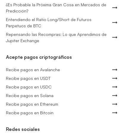
¿Es Probable la Próxima Gran Cosa en Mercados de
Predicción?
Entendiendo el Ratio Long/Short de Futuros
Perpetuos de BTC
Repensando las Recompras: Lo que Aprendimos de
Jupiter Exchange
Acepte pagos criptográficos
Recibe pagos en Avalanche
Recibe pagos en USDT
Recibe pagos en USDC
Recibe pagos en Solana
Recibe pagos en Ethereum
Recibe pagos en Bitcoin
Redes sociales