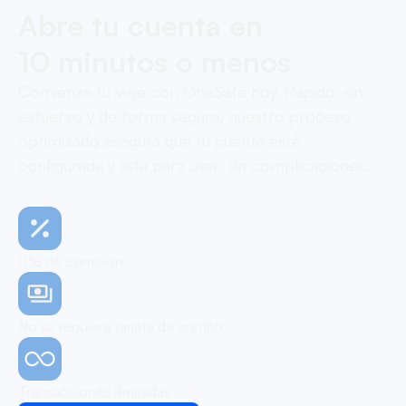
Abre tu cuenta en
10 minutos o menos
Comienza tu viaje con OneSafe hoy. Rápido, sin
esfuerzo y de forma segura, nuestro proceso
optimizado asegura que tu cuenta esté
configurada y lista para usar, sin complicaciones.
0% de comisión
No se requiere tarjeta de crédito
Transacciones ilimitadas