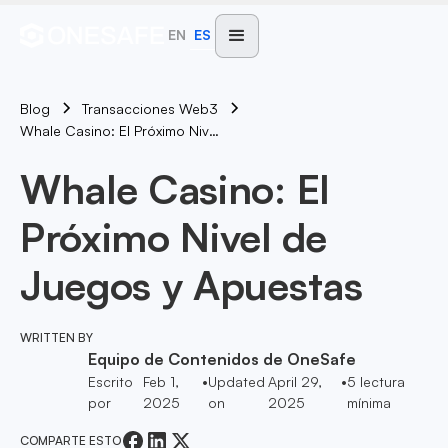
EN
ES
Blog
Transacciones Web3
Whale Casino: El Próximo Nivel De Juegos Y Apuestas
Whale Casino: El
Próximo Nivel de
Juegos y Apuestas
WRITTEN BY
Equipo de Contenidos de OneSafe
Escrito
Feb 1,
•
Updated
April 29,
•
5
lectura
por
2025
on
2025
mínima
COMPARTE ESTO