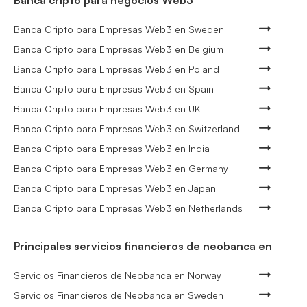
Banca Cripto para Empresas Web3 en Sweden
Banca Cripto para Empresas Web3 en Belgium
Banca Cripto para Empresas Web3 en Poland
Banca Cripto para Empresas Web3 en Spain
Banca Cripto para Empresas Web3 en UK
Banca Cripto para Empresas Web3 en Switzerland
Banca Cripto para Empresas Web3 en India
Banca Cripto para Empresas Web3 en Germany
Banca Cripto para Empresas Web3 en Japan
Banca Cripto para Empresas Web3 en Netherlands
Principales servicios financieros de neobanca en
Servicios Financieros de Neobanca en Norway
Servicios Financieros de Neobanca en Sweden