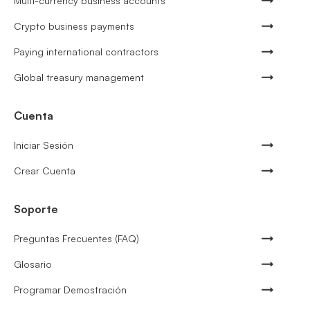
Multi-currency business accounts
Crypto business payments
Paying international contractors
Global treasury management
Cuenta
Iniciar Sesión
Crear Cuenta
Soporte
Preguntas Frecuentes (FAQ)
Glosario
Programar Demostración