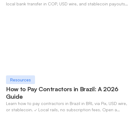
local bank transfer in COP, USD wire, and stablecoin payouts.
✓ Open an account with OneSafe.
Resources
How to Pay Contractors in Brazil: A 2026
Guide
Learn how to pay contractors in Brazil in BRL via Pix, USD wire,
or stablecoin. ✓ Local rails, no subscription fees. Open a
OneSafe account today.