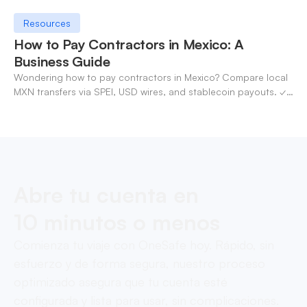
Resources
How to Pay Contractors in Mexico: A
Business Guide
Wondering how to pay contractors in Mexico? Compare local
MXN transfers via SPEI, USD wires, and stablecoin payouts. ✓
Pay contractors with OneSafe.
Abre tu cuenta en
10 minutos o menos
Comienza tu viaje con OneSafe hoy. Rápido, sin
esfuerzo y de forma segura, nuestro proceso
optimizado asegura que tu cuenta esté
configurada y lista para usar, sin complicaciones.