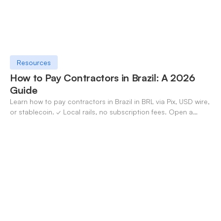
Resources
How to Pay Contractors in Brazil: A 2026
Guide
Learn how to pay contractors in Brazil in BRL via Pix, USD wire,
or stablecoin. ✓ Local rails, no subscription fees. Open a
OneSafe account today.