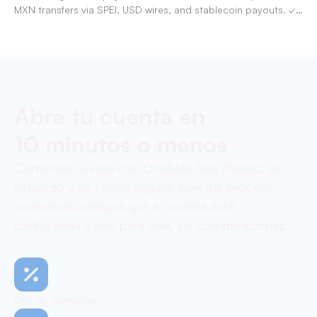
MXN transfers via SPEI, USD wires, and stablecoin payouts. ✓
Pay contractors with OneSafe.
Abre tu cuenta en
10 minutos o menos
Comienza tu viaje con OneSafe hoy. Rápido, sin
esfuerzo y de forma segura, nuestro proceso
optimizado asegura que tu cuenta esté
configurada y lista para usar, sin complicaciones.
0% de comisión