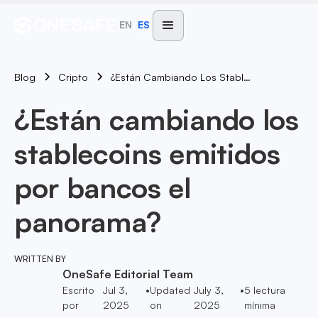
EN
ES
Blog
¿Están Cambiando Los Stablecoins Emitidos Por Bancos El Panorama?
Cripto
¿Están cambiando los
stablecoins emitidos
por bancos el
panorama?
WRITTEN BY
OneSafe Editorial Team
Escrito
Jul 3,
•
Updated
July 3,
•
5
lectura
por
2025
on
2025
mínima