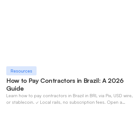
Resources
How to Pay Contractors in Brazil: A 2026
Guide
Learn how to pay contractors in Brazil in BRL via Pix, USD wire,
or stablecoin. ✓ Local rails, no subscription fees. Open a
OneSafe account today.