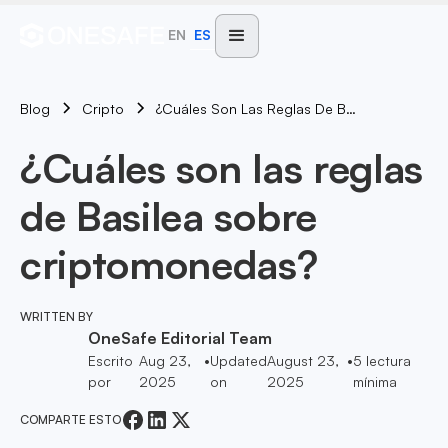
EN
ES
Blog
¿Cuáles Son Las Reglas De Basilea Sobre Criptomonedas?
Cripto
¿Cuáles son las reglas
de Basilea sobre
criptomonedas?
WRITTEN BY
OneSafe Editorial Team
Escrito
Aug 23,
•
Updated
August 23,
•
5
lectura
por
2025
on
2025
mínima
COMPARTE ESTO