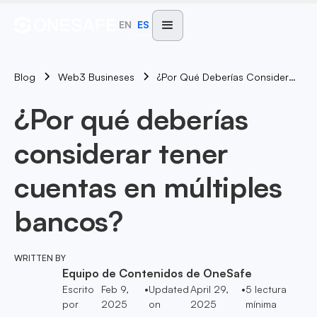
EN
ES
Blog
¿Por Qué Deberías Considerar Tener Cuentas En Múltiples Bancos?
Web3 Busineses
¿Por qué deberías
considerar tener
cuentas en múltiples
bancos?
WRITTEN BY
Equipo de Contenidos de OneSafe
Escrito
Feb 9,
•
Updated
April 29,
•
5
lectura
por
2025
on
2025
mínima