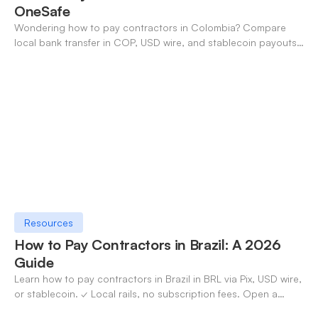
OneSafe
Wondering how to pay contractors in Colombia? Compare
local bank transfer in COP, USD wire, and stablecoin payouts.
✓ Open an account with OneSafe.
Resources
How to Pay Contractors in Brazil: A 2026
Guide
Learn how to pay contractors in Brazil in BRL via Pix, USD wire,
or stablecoin. ✓ Local rails, no subscription fees. Open a
OneSafe account today.