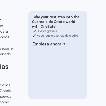
Take your first step into the
el
Custodia de Cripto world
en
with OneSafe!
mos a
Cuenta gratuita
No se requiere tarjeta de crédito
randes
Empieza ahora
vegar el
señado.
ias
r a los
 Check,
 nuevos
 como