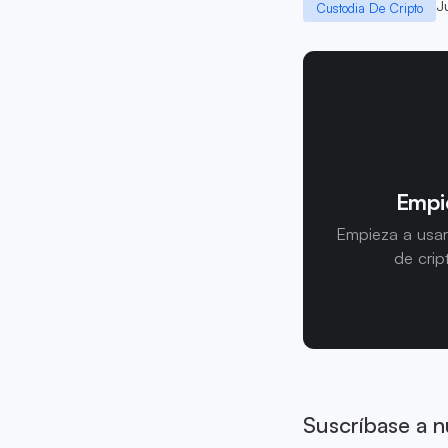
J
Custodia De Cripto
Empie
Empieza a usar
de crip
Suscríbase a n