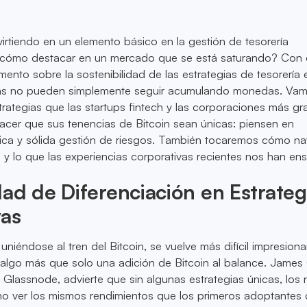
virtiendo en un elemento básico en la gestión de tesorería
 ¿cómo destacar en un mercado que se está saturando? Con 
ento sobre la sostenibilidad de las estrategias de tesorería 
sas no pueden simplemente seguir acumulando monedas. Va
trategias que las startups fintech y las corporaciones más g
acer que sus tenencias de Bitcoin sean únicas: piensen en
gica y sólida gestión de riesgos. También tocaremos cómo na
io y lo que las experiencias corporativas recientes nos han en
ad de Diferenciación en Estrateg
vas
iéndose al tren del Bitcoin, se vuelve más difícil impresiona
 algo más que solo una adición de Bitcoin al balance. James
de Glassnode, advierte que sin algunas estrategias únicas, los
o ver los mismos rendimientos que los primeros adoptantes