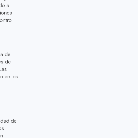
do a
ciones
ontrol
ra de
es de
 Las
n en los
lidad de
os
an