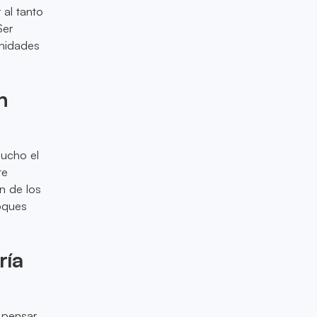
 al tanto
Ser
unidades
n
mucho el
te
n de los
foques
ría
 pensar