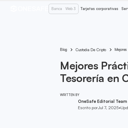
Banca
Web 3
Tarjetas corporativas
Ser
Blog
Mejores
Custodia De Cripto
Mejores Práct
Tesorería en
WRITTEN BY
OneSafe Editorial Team
Escrito por
Jul 7, 2025
•
Upd