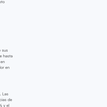
pto
e sus
e hasta
 en
dor en
. Las
cias de
% y el