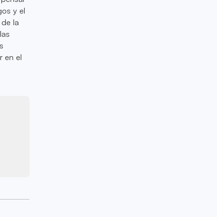
gos y el
 de la
las
s
r en el