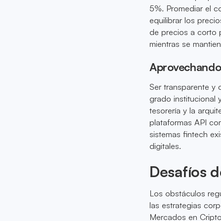
5%. Promediar el co
equilibrar los prec
de precios a corto 
mientras se mantiene
Aprovechando 
Ser transparente y c
grado institucional
tesorería y la arqui
plataformas API co
sistemas fintech ex
digitales.
Desafíos 
Los obstáculos regu
las estrategias cor
Mercados en Cripto