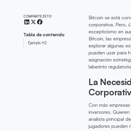
COMPARTE ESTO
Bitcoin se está con
corporativa. Pero,
escepticismo en aum
Tabla de contenido
Bitcoin, las empre
Ejemplo H2
explorar algunas es
pueden usar para h
asignación estraté
laberinto regulator
La Necesid
Corporati
Con más empresas un
inversores. Quieren
analista principal 
jugadores pueden n