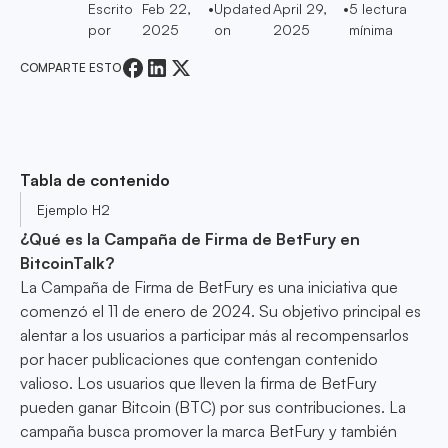
Escrito
Feb 22,
•
Updated
April 29,
•
5
lectura
por
2025
on
2025
mínima
COMPARTE ESTO
Tabla de contenido
Ejemplo H2
¿Qué es la Campaña de Firma de BetFury en
BitcoinTalk?
La Campaña de Firma de BetFury es una iniciativa que
comenzó el 11 de enero de 2024. Su objetivo principal es
alentar a los usuarios a participar más al recompensarlos
por hacer publicaciones que contengan contenido
valioso. Los usuarios que lleven la firma de BetFury
pueden ganar Bitcoin (BTC) por sus contribuciones. La
campaña busca promover la marca BetFury y también