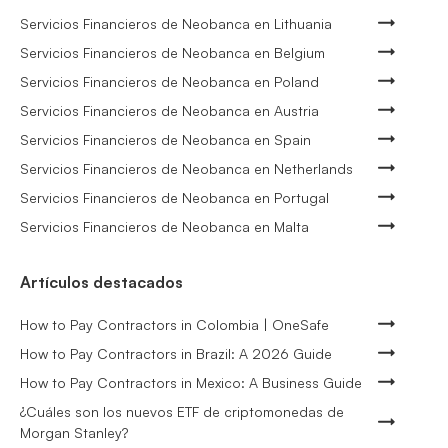
Servicios Financieros de Neobanca en Lithuania
Servicios Financieros de Neobanca en Belgium
Servicios Financieros de Neobanca en Poland
Servicios Financieros de Neobanca en Austria
Servicios Financieros de Neobanca en Spain
Servicios Financieros de Neobanca en Netherlands
Servicios Financieros de Neobanca en Portugal
Servicios Financieros de Neobanca en Malta
Artículos destacados
How to Pay Contractors in Colombia | OneSafe
How to Pay Contractors in Brazil: A 2026 Guide
How to Pay Contractors in Mexico: A Business Guide
¿Cuáles son los nuevos ETF de criptomonedas de
Morgan Stanley?