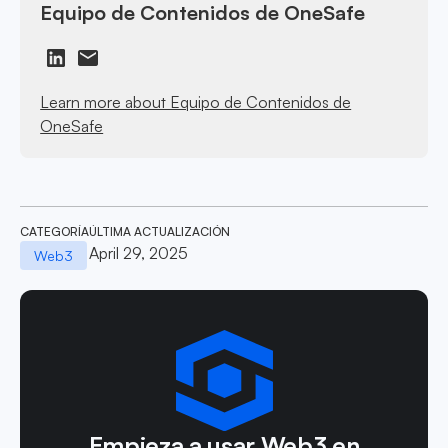
Equipo de Contenidos de OneSafe
Learn more about Equipo de Contenidos de
OneSafe
CATEGORÍA
ÚLTIMA ACTUALIZACIÓN
April 29, 2025
Web3
Empieza a usar Web3 en