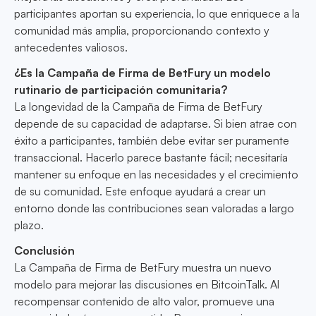
participantes aportan su experiencia, lo que enriquece a la
comunidad más amplia, proporcionando contexto y
antecedentes valiosos.
¿Es la Campaña de Firma de BetFury un modelo
rutinario de participación comunitaria?
La longevidad de la Campaña de Firma de BetFury
depende de su capacidad de adaptarse. Si bien atrae con
éxito a participantes, también debe evitar ser puramente
transaccional. Hacerlo parece bastante fácil; necesitaría
mantener su enfoque en las necesidades y el crecimiento
de su comunidad. Este enfoque ayudará a crear un
entorno donde las contribuciones sean valoradas a largo
plazo.
Conclusión
La Campaña de Firma de BetFury muestra un nuevo
modelo para mejorar las discusiones en BitcoinTalk. Al
recompensar contenido de alto valor, promueve una