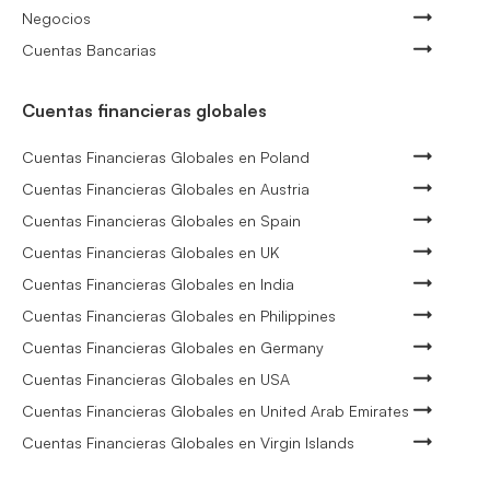
Negocios
Cuentas Bancarias
Cuentas financieras globales
Cuentas Financieras Globales en Poland
Cuentas Financieras Globales en Austria
Cuentas Financieras Globales en Spain
Cuentas Financieras Globales en UK
Cuentas Financieras Globales en India
Cuentas Financieras Globales en Philippines
Cuentas Financieras Globales en Germany
Cuentas Financieras Globales en USA
Cuentas Financieras Globales en United Arab Emirates
Cuentas Financieras Globales en Virgin Islands