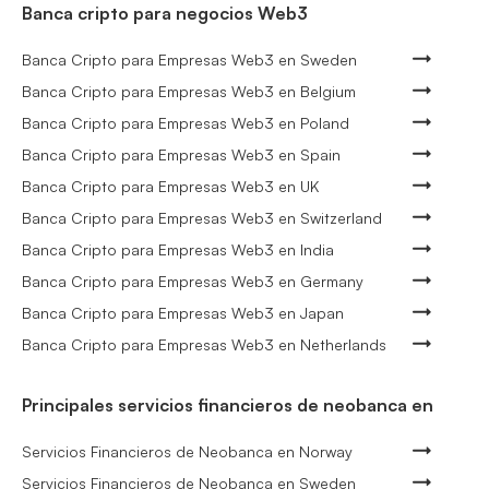
Banca cripto para negocios Web3
Banca Cripto para Empresas Web3 en Sweden
Banca Cripto para Empresas Web3 en Belgium
Banca Cripto para Empresas Web3 en Poland
Banca Cripto para Empresas Web3 en Spain
Banca Cripto para Empresas Web3 en UK
Banca Cripto para Empresas Web3 en Switzerland
Banca Cripto para Empresas Web3 en India
Banca Cripto para Empresas Web3 en Germany
Banca Cripto para Empresas Web3 en Japan
Banca Cripto para Empresas Web3 en Netherlands
Principales servicios financieros de neobanca en
Servicios Financieros de Neobanca en Norway
Servicios Financieros de Neobanca en Sweden