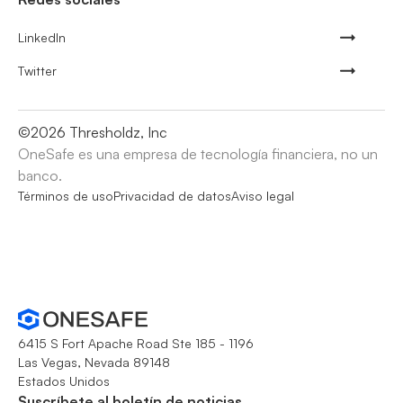
LinkedIn
Twitter
©
2026
Thresholdz, Inc
OneSafe es una empresa de tecnología financiera, no un
banco.
Términos de uso
Privacidad de datos
Aviso legal
6415 S Fort Apache Road Ste 185 - 1196
Las Vegas, Nevada 89148
Estados Unidos
Suscríbete al boletín de noticias