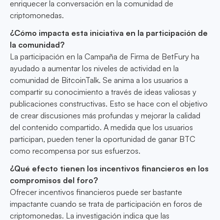
enriquecer la conversación en la comunidad de
criptomonedas.
¿Cómo impacta esta iniciativa en la participación de
la comunidad?
La participación en la Campaña de Firma de BetFury ha
ayudado a aumentar los niveles de actividad en la
comunidad de BitcoinTalk. Se anima a los usuarios a
compartir su conocimiento a través de ideas valiosas y
publicaciones constructivas. Esto se hace con el objetivo
de crear discusiones más profundas y mejorar la calidad
del contenido compartido. A medida que los usuarios
participan, pueden tener la oportunidad de ganar BTC
como recompensa por sus esfuerzos.
¿Qué efecto tienen los incentivos financieros en los
compromisos del foro?
Ofrecer incentivos financieros puede ser bastante
impactante cuando se trata de participación en foros de
criptomonedas. La investigación indica que las