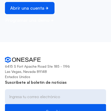
Abrir una cuenta
Programar una demo
6415 S Fort Apache Road Ste 185 - 1196
Las Vegas, Nevada 89148
Estados Unidos
Suscríbete al boletín de noticias