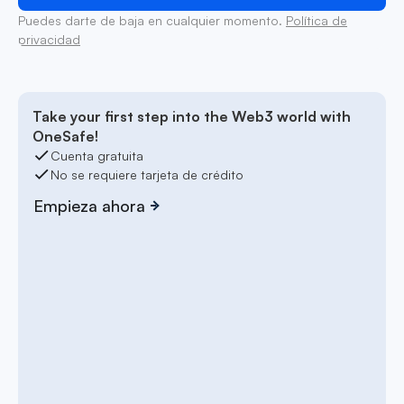
Puedes darte de baja en cualquier momento.
Política de
privacidad
Take your first step into the Web3 world with
OneSafe!
Cuenta gratuita
No se requiere tarjeta de crédito
Empieza ahora