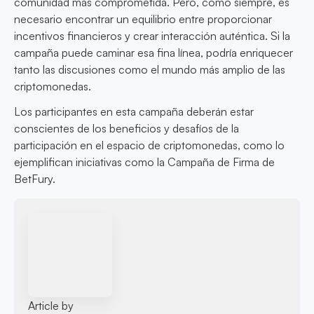
comunidad más comprometida. Pero, como siempre, es
necesario encontrar un equilibrio entre proporcionar
incentivos financieros y crear interacción auténtica. Si la
campaña puede caminar esa fina línea, podría enriquecer
tanto las discusiones como el mundo más amplio de las
criptomonedas.
Los participantes en esta campaña deberán estar
conscientes de los beneficios y desafíos de la
participación en el espacio de criptomonedas, como lo
ejemplifican iniciativas como la Campaña de Firma de
BetFury.
Article by