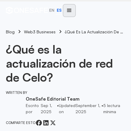
EN
ES
Blog
¿Qué Es La Actualización De Red De Celo?
Web3 Busineses
¿Qué es la
actualización de red
de Celo?
WRITTEN BY
OneSafe Editorial Team
Escrito
Sep 1,
•
Updated
September 1,
•
5
lectura
por
2025
on
2025
mínima
COMPARTE ESTO