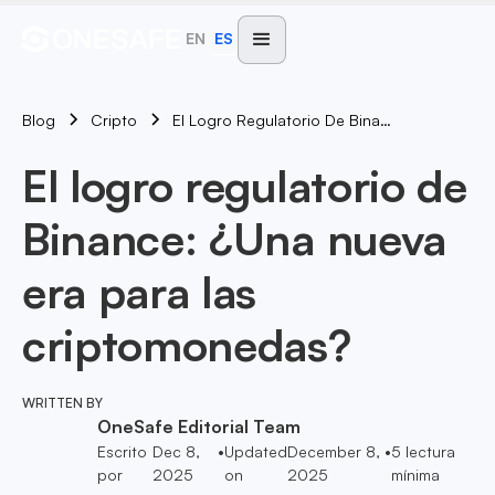
EN
ES
Blog
El Logro Regulatorio De Binance: ¿Una Nueva Era Para Las Criptomonedas?
Cripto
El logro regulatorio de
Binance: ¿Una nueva
era para las
criptomonedas?
WRITTEN BY
OneSafe Editorial Team
Escrito
Dec 8,
•
Updated
December 8,
•
5
lectura
por
2025
on
2025
mínima