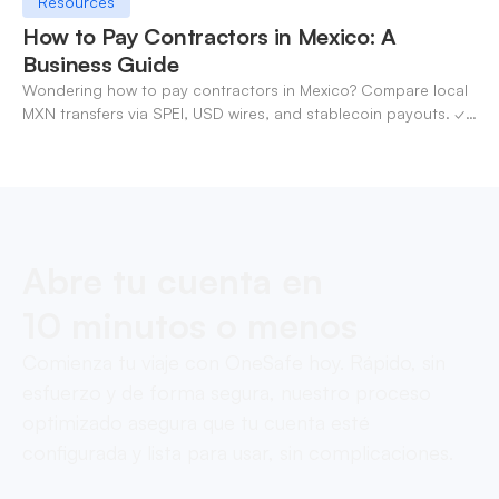
Resources
How to Pay Contractors in Mexico: A
Business Guide
Wondering how to pay contractors in Mexico? Compare local
MXN transfers via SPEI, USD wires, and stablecoin payouts. ✓
Pay contractors with OneSafe.
Abre tu cuenta en
10 minutos o menos
Comienza tu viaje con OneSafe hoy. Rápido, sin
esfuerzo y de forma segura, nuestro proceso
optimizado asegura que tu cuenta esté
configurada y lista para usar, sin complicaciones.