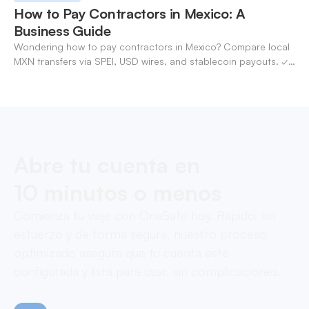
How to Pay Contractors in Mexico: A
Business Guide
Wondering how to pay contractors in Mexico? Compare local
MXN transfers via SPEI, USD wires, and stablecoin payouts. ✓
Pay contractors with OneSafe.
Abre tu cuenta en
10 minutos o menos
Comienza tu viaje con OneSafe hoy. Rápido, sin
esfuerzo y de forma segura, nuestro proceso
optimizado asegura que tu cuenta esté
configurada y lista para usar, sin complicaciones.