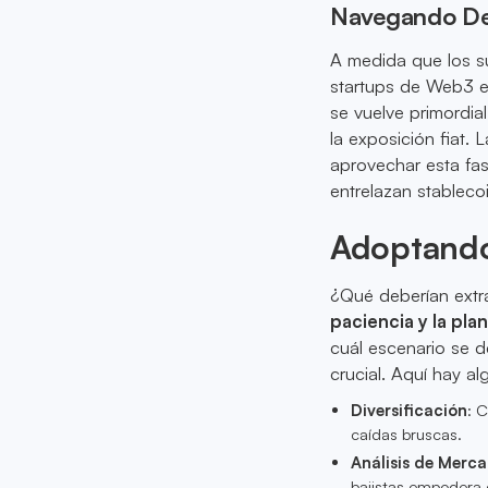
Navegando De
A medida que los su
startups de Web3 en
se vuelve primordial
la exposición fiat.
aprovechar esta fas
entrelazan stablec
Adoptando
¿Qué deberían extra
paciencia y la pla
cuál escenario se de
crucial. Aquí hay al
Diversificación
: 
caídas bruscas.
Análisis de Merca
bajistas empodera 