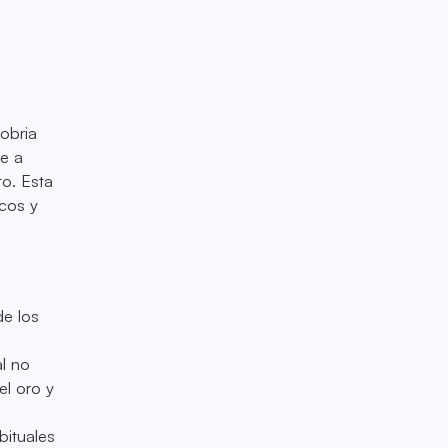
sobria
e a
o. Esta
cos y
e los
l no
el oro y
bituales