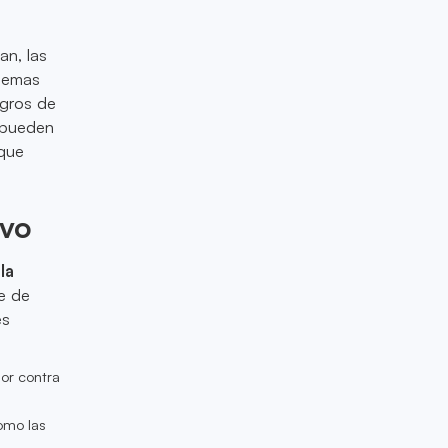
an, las
blemas
igros de
o pueden
 que
ivo
la
e de
es
or contra
omo las