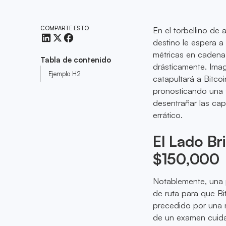
COMPARTE ESTO
En el torbellino de 
destino le espera a
métricas en cadena
Tabla de contenido
drásticamente. Imag
Ejemplo H2
catapultará a Bitco
pronosticando una f
desentrañar las ca
errático.
El Lado Bri
$150,000
Notablemente, una 
de ruta para que Bi
precedido por una m
de un examen cuida