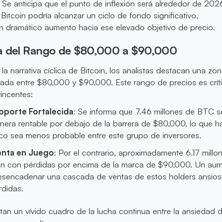
 Se anticipa que el punto de inflexión será alrededor de 202
itcoin podría alcanzar un ciclo de fondo significativo,
dramático aumento hacia ese elevado objetivo de precio.
ia del Rango de $80,000 a $90,000
la narrativa cíclica de Bitcoin, los analistas destacan una zo
cada entre $80,000 y $90,000. Este rango de precios es crít
incentes:
oporte Fortalecida
: Se informa que 7.46 millones de BTC s
era rentable por debajo de la barrera de $80,000, lo que 
ico sea menos probable entre este grupo de inversores.
enta en Juego
: Por el contrario, aproximadamente 6.17 millo
n con pérdidas por encima de la marca de $90,000. Un au
esencadenar una cascada de ventas de estos holders ansios
rdidas.
tan un vívido cuadro de la lucha continua entre la ansiedad d