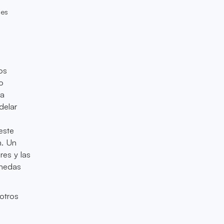
nes
os
o
ra
delar
este
n. Un
res y las
onedas
 otros