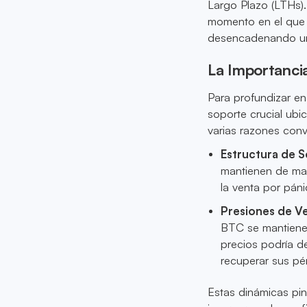
Largo Plazo (LTHs).
momento en el que B
desencadenando un 
La Importanc
Para profundizar en 
soporte crucial ubi
varias razones conv
Estructura de S
mantienen de man
la venta por pán
Presiones de V
BTC se mantiene
precios podría d
recuperar sus pé
Estas dinámicas pin