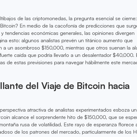
altibajos de las criptomonedas, la pregunta esencial se ciern
 Bitcoin? En medio de la cacofonía de predicciones que sur
 y tendencias económicas generales, las opiniones divergen
ina esto: algunos analistas prevén un titánico aumento que
in a un asombroso $150,000, mientras que otros suenan la al
uerte caída que podría llevarlo a un desalentador $40,000. E
pas de estas previsiones para navegar hábilmente este merc
llante del Viaje de Bitcoin hacia
perspectiva atractiva de analistas experimentados esboza un
tcoin alcance el sorprendente hito de $150,000, que se espe
ontaña rusa de volatilidad. Este rayo de esperanza florece a
doso de los patrones del mercado, particularmente de los H