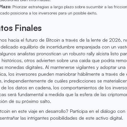
Plazo
: Priorizar estrategias a largo plazo sobre sucumbir a las friccio
ado posiciona a los inversores para un posible éxito.
tos Finales
s hacia el futuro de Bitcoin a través de la lente de 2026, n
delicado equilibrio de incertidumbre emparejada con un vast
algunos analistas pronostican un robusto rally alcista listo pa
históricos, otros advierten sobre una caída que podría remo
las monedas digitales. Al mantenerse vigilantes y adoptar una
ica, los inversores pueden maniobrar hábilmente a través de 
e, independientemente de cuáles predicciones se materialice
 de los datos en cadena, los comportamientos de los inverso
as será fundamental a medida que la esfera de las criptom
ión dé su próximo salto.
coin en este viaje en desarrollo? Participa en el diálogo con
entrañar las intrigantes posibilidades de este activo digital.