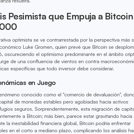
ianza resuelta.
is Pesimista que Empuja a Bitcoin
,000
rativa optimista se ve contrarrestada por la perspectiva más 
conómico Luke Gromen, quien prevé que Bitcoin se desplom
 oscureciendo el optimismo predominante en el ámbito cript
 surge de una confluencia de vientos en contra macroeconómi
icas específicas que todo inversor debe considerar.
onómicas en Juego
fenómeno conocido como el "comercio de devaluación", dond
 capital de monedas estables pero agobiadas hacia activos
fugios seguros. Sorprendentemente, esta migración de capita
temente a Bitcoin; más bien, parece estar gravitando hacia 
te la inestabilidad financiera global, Bitcoin podría enfrentar
les en el corto a mediano plazo, complicando los análisis ha