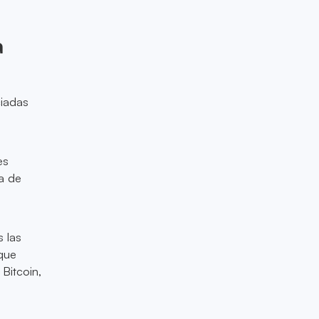
a
ciadas
es
a de
 las
 que
 Bitcoin,