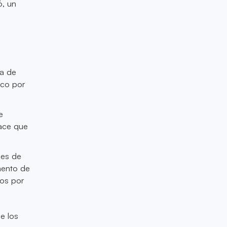
6, un
na de
ico por
e
hace que
nes de
mento de
os por
e los