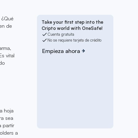
e: ¿Qué
Take your first step into the
gen de
Cripto world with OneSafe!
Cuenta gratuita
No se requiere tarjeta de crédito
arma,
Empieza ahora
s vital
ado
a hoja
ra sea
 partir
olders a