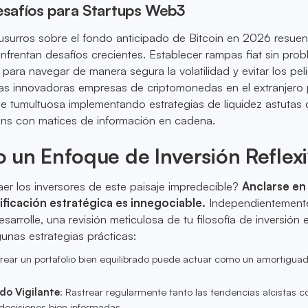
safíos para Startups Web3
surros sobre el fondo anticipado de Bitcoin en 2026 resuen
frentan desafíos crecientes. Establecer rampas fiat sin pro
 para navegar de manera segura la volatilidad y evitar los pel
 Las innovadoras empresas de criptomonedas en el extranjer
e tumultuosa implementando estrategias de liquidez astutas
oins con matices de información en cadena.
 un Enfoque de Inversión Reflex
er los inversores de este paisaje impredecible?
Anclarse en 
nificación estratégica es innegociable.
Independientement
sarrolle, una revisión meticulosa de tu filosofía de inversión 
gunas estrategias prácticas:
Crear un portafolio bien equilibrado puede actuar como un amortiguad
do Vigilante
: Rastrear regularmente tanto las tendencias alcistas c
decisiones bien informadas.