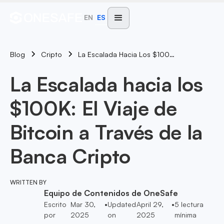
EN
ES
Blog
La Escalada Hacia Los $100K: El Viaje De Bitcoin A Través De La Banca Cripto
Cripto
La Escalada hacia los
$100K: El Viaje de
Bitcoin a Través de la
Banca Cripto
WRITTEN BY
Equipo de Contenidos de OneSafe
Escrito
Mar 30,
•
Updated
April 29,
•
5
lectura
por
2025
on
2025
mínima