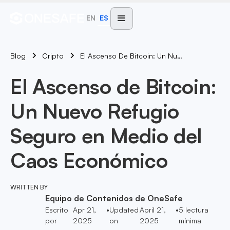
EN
ES
Blog
El Ascenso De Bitcoin: Un Nuevo Refugio Seguro En Medio Del Caos Económico
Cripto
El Ascenso de Bitcoin:
Un Nuevo Refugio
Seguro en Medio del
Caos Económico
WRITTEN BY
Equipo de Contenidos de OneSafe
Escrito
Apr 21,
•
Updated
April 21,
•
5
lectura
por
2025
on
2025
mínima