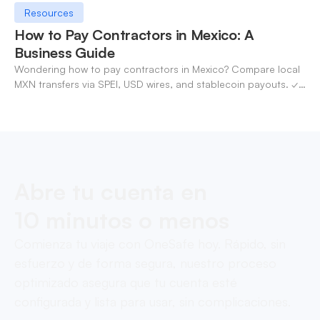
Resources
How to Pay Contractors in Mexico: A
Business Guide
Wondering how to pay contractors in Mexico? Compare local
MXN transfers via SPEI, USD wires, and stablecoin payouts. ✓
Pay contractors with OneSafe.
Abre tu cuenta en
10 minutos o menos
Comienza tu viaje con OneSafe hoy. Rápido, sin
esfuerzo y de forma segura, nuestro proceso
optimizado asegura que tu cuenta esté
configurada y lista para usar, sin complicaciones.