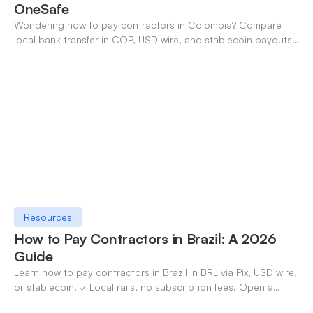
OneSafe
Wondering how to pay contractors in Colombia? Compare
local bank transfer in COP, USD wire, and stablecoin payouts.
✓ Open an account with OneSafe.
Resources
How to Pay Contractors in Brazil: A 2026
Guide
Learn how to pay contractors in Brazil in BRL via Pix, USD wire,
or stablecoin. ✓ Local rails, no subscription fees. Open a
OneSafe account today.