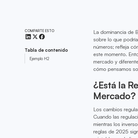
COMPARTE ESTO
La dominancia de B
sobre lo que podría 
números; refleja có
Tabla de contenido
este momento. Ento
Ejemplo H2
mercado y diferent
cómo pensamos sobre
¿Está la R
Mercado?
Los cambios regulat
Cuando las regulaci
mientras los inverso
reglas de 2025 sign