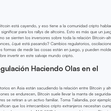
itcoin está cayendo, y eso tiene a la comunidad cripto habl
significar para los rallys de altcoins. Esto es más que un ju
mo se sienten los inversores sobre toda la relación Bitcoin-al
nces, ¿qué está pasando? Cambios regulatorios, oscilacione
es formas de medir las cosas están en juego, y pueden mold
 invertir en este salvaje mundo cripto.
egulación Haciendo Olas en el
orios en Asia están sacudiendo la relación entre Bitcoin y alt
ones se endurecen, Bitcoin suele llevar la manta de segurida
res se retiran a un activo familiar. Toma Tailandia, por ejempl
ifican que los intercambios cripto extranjeros necesitan cump