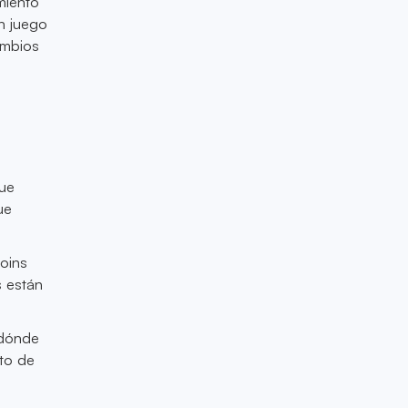
miento
n juego
ambios
que
ue
coins
s están
 dónde
nto de