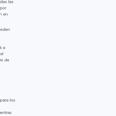
odas las
 por
án en
ueden
á a
el
te de
para los
ientras