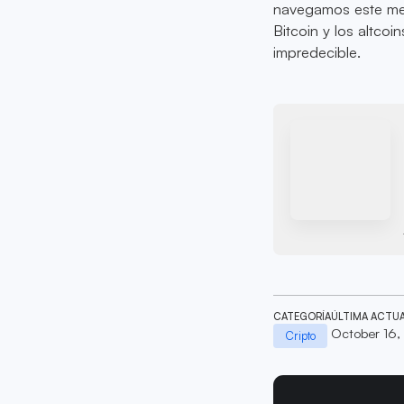
navegamos este mer
Bitcoin y los altco
impredecible.
CATEGORÍA
ÚLTIMA ACTU
October 16
Cripto