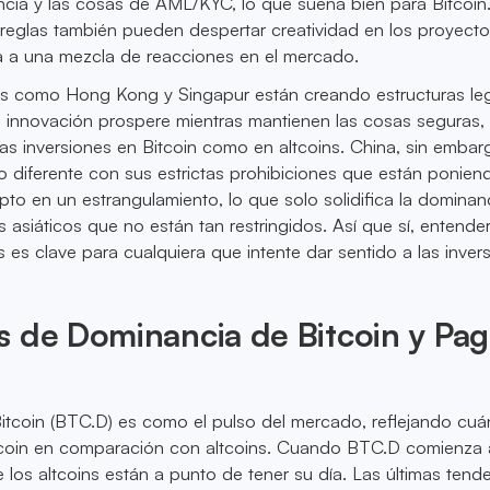
cencia y las cosas de AML/KYC, lo que suena bien para Bitcoin
 reglas también pueden despertar creatividad en los proyect
eva a una mezcla de reacciones en el mercado.
ses como Hong Kong y Singapur están creando estructuras le
a innovación prospere mientras mantienen las cosas seguras
las inversiones en Bitcoin como en altcoins. China, sin embar
 diferente con sus estrictas prohibiciones que están ponien
pto en un estrangulamiento, lo que solo solidifica la dominan
 asiáticos que no están tan restringidos. Así que sí, entende
s es clave para cualquiera que intente dar sentido a las inver
s de Dominancia de Bitcoin y Pa
itcoin (BTC.D) es como el pulso del mercado, reflejando cuá
oin en comparación con altcoins. Cuando BTC.D comienza a
los altcoins están a punto de tener su día. Las últimas tend