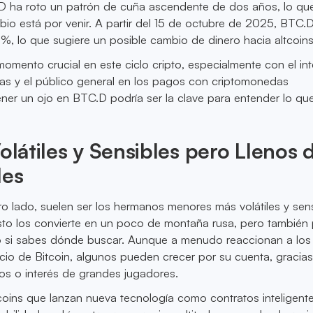
 ha roto un patrón de cuña ascendente de dos años, lo qu
io está por venir. A partir del 15 de octubre de 2025, BTC.
%, lo que sugiere un posible cambio de dinero hacia altcoins
momento crucial en este ciclo cripto, especialmente con el in
as y el público general en los pagos con criptomonedas
er un ojo en BTC.D podría ser la clave para entender lo que
Volátiles y Sensibles pero Llenos 
des
tro lado, suelen ser los hermanos menores más volátiles y sen
esto los convierte en un poco de montaña rusa, pero también
o si sabes dónde buscar. Aunque a menudo reaccionan a los
io de Bitcoin, algunos pueden crecer por su cuenta, gracias
os o interés de grandes jugadores.
tcoins que lanzan nueva tecnología como contratos inteligent