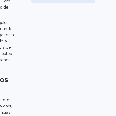
. Pero,
os de
gales
, dando
go, está
do a
cia de
r estos
siones
gos
nto del
 caer,
encias