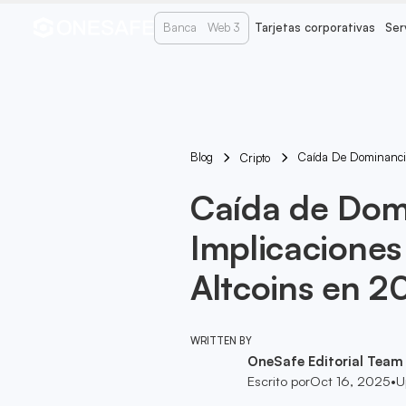
Banca
Web 3
Tarjetas corporativas
Ser
Blog
Caída De Dominancia 
Cripto
Caída de Domi
Implicaciones
Altcoins en 2
WRITTEN BY
OneSafe Editorial Team
Escrito por
Oct 16, 2025
•
U