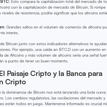
/BTC
: Esto compara la capitalización total del mercado de t
tcoin) con la capitalización de mercado de Bitcoin. Si rompe
 niveles de resistencia, podría significar que los altcoins est
en
: Grandes saltos en el volumen de comercio de altcoins p
nte interés.
de Bitcoin junto con estos indicadores alternativos te ayudar
siones. Por ejemplo, una caída en BTC.D con un aumento en 
 de Altcoins y más volumen de altcoins sería una señal fuer
stán a punto de tener un buen momento.
l Paisaje Cripto y la Banca para
n Cripto
n la dominancia de Bitcoin nos está lanzando una bola curva 
ins. Los cambios regulatorios, las oscilaciones del mercado y
res están todos en juego. Mantenerse informado es crucial m