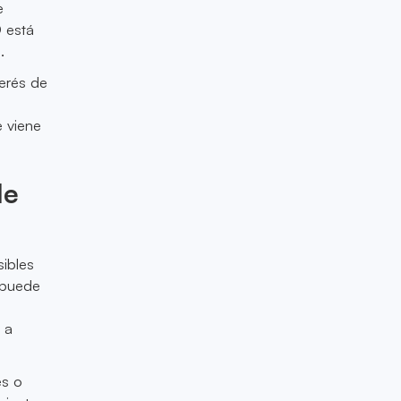
e
D está
.
terés de
 viene
de
sibles
 puede
 a
es o