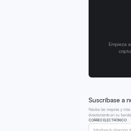
Empieza a 
cript
Suscríbase a n
Reciba las mejores y más 
directamente en su bande
CORREO ELECTRÓNICO