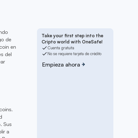
ando
Take your first step into the
ego de
Cripto world with OneSafe!
tcoin en
Cuenta gratuita
s del
No se requiere tarjeta de crédito
ear
Empieza ahora
coins.
d
o. Sus
lir a