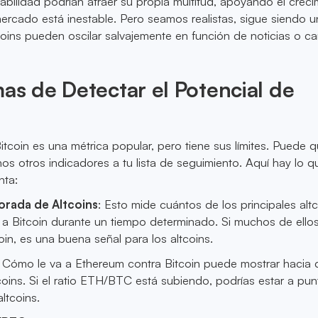
abilidad podrían atraer su propia multitud, apoyando el creci
ercado está inestable. Pero seamos realistas, sigue siendo u
coins pueden oscilar salvajemente en función de noticias o c
as de Detectar el Potencial de
tcoin es una métrica popular, pero tiene sus límites. Puede 
nos otros indicadores a tu lista de seguimiento. Aquí hay lo q
nta:
orada de Altcoins
: Esto mide cuántos de los principales alt
a Bitcoin durante un tiempo determinado. Si muchos de ello
in, es una buena señal para los altcoins.
: Cómo le va a Ethereum contra Bitcoin puede mostrar hacia
tcoins. Si el ratio ETH/BTC está subiendo, podrías estar a pu
altcoins.