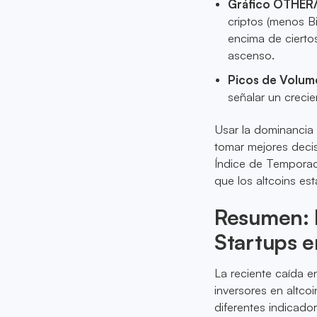
Gráfico OTHER
criptos (menos Bi
encima de ciertos
ascenso.
Picos de Volum
señalar un crecie
Usar la dominancia 
tomar mejores deci
Índice de Temporada
que los altcoins e
Resumen: E
Startups e
La reciente caída e
inversores en altco
diferentes indicado