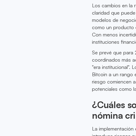
Los cambios en la r
claridad que puede 
modelos de negocio
como un producto di
Con menos incertid
instituciones financi
Se prevé que para 2
coordinados más ad
"era institucional".
Bitcoin a un rango
riesgo comiencen a
potenciales como la
¿Cuáles so
nómina cr
La implementación 
introduce riesgos su