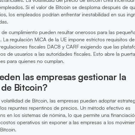
 empleados. Si el valor de Bitcoin se desploma después de q
rios, los empleados podrían enfrentar inestabilidad en sus ing
das.
 de cumplimiento pueden resultar onerosos para las pequeñ
La regulación MiCA de la UE impone estrictos requisitos de 
 regulaciones fiscales DAC8 y CARF exigiendo que las plata
os de usuarios a las autoridades fiscales. Esto abre la puert
nes para quienes no cumplan.
den las empresas gestionar la
 de Bitcoin?
 volatilidad de Bitcoin, las empresas pueden adoptar estrate
los repuntes repentinos de precios. Un método efectivo es
ins en los sistemas de nómina, lo que permite una financiaci
 costos operativos sin exponer a las empresas a los movimie
Bitcoin.