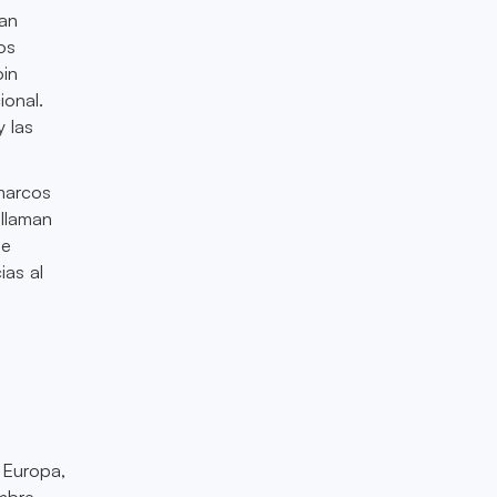
tan
os
oin
ional.
 las
 marcos
 llaman
de
ias al
 Europa,
umbre