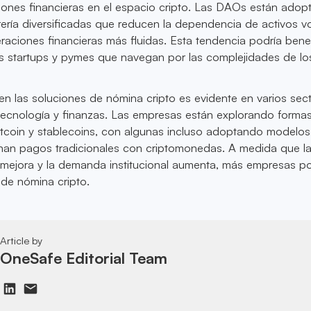
aciones financieras en el espacio cripto. Las DAOs están ado
rería diversificadas que reducen la dependencia de activos vol
aciones financieras más fluidas. Esta tendencia podría benef
las startups y pymes que navegan por las complejidades de l
 en las soluciones de nómina cripto es evidente en varios sec
 tecnología y finanzas. Las empresas están explorando forma
itcoin y stablecoins, con algunas incluso adoptando modelos
nan pagos tradicionales con criptomonedas. A medida que l
a mejora y la demanda institucional aumenta, más empresas p
de nómina cripto.
Article by
OneSafe Editorial Team