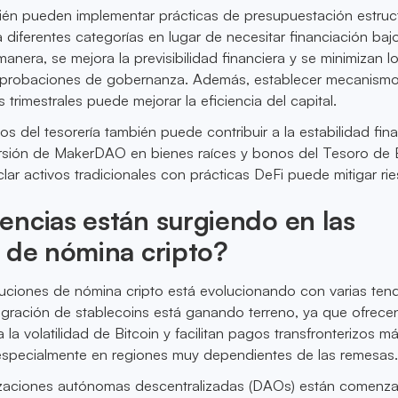
én pueden implementar prácticas de presupuestación estruc
diferentes categorías en lugar de necesitar financiación baj
nera, se mejora la previsibilidad financiera y se minimizan l
aprobaciones de gobernanza. Además, establecer mecanism
 trimestrales puede mejorar la eficiencia del capital.
ivos del tesorería también puede contribuir a la estabilidad fina
versión de MakerDAO en bienes raíces y bonos del Tesoro de 
r activos tradicionales con prácticas DeFi puede mitigar ri
ncias están surgiendo en las
 de nómina cripto?
luciones de nómina cripto está evolucionando con varias ten
tegración de stablecoins está ganando terreno, ya que ofrece
la volatilidad de Bitcoin y facilitan pagos transfronterizos m
 especialmente en regiones muy dependientes de las remesas
izaciones autónomas descentralizadas (DAOs) están comenz