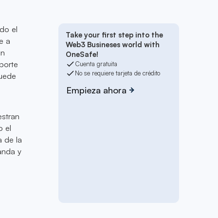
do el
Take your first step into the
e a
Web3 Busineses world with
en
OneSafe!
oporte
Cuenta gratuita
No se requiere tarjeta de crédito
puede
Empieza ahora
estran
o el
 de la
anda y