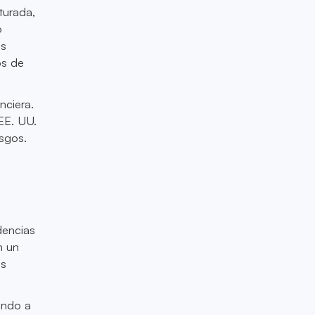
turada,
o
os
os de
nciera.
EE. UU.
esgos.
dencias
n un
ás
.
ando a