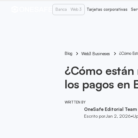
Banca
Web 3
Tarjetas corporativas
Ser
Blog
¿Cómo Est
Web3 Busineses
¿Cómo están 
los pagos en 
WRITTEN BY
OneSafe Editorial Team
Escrito por
Jan 2, 2026
•
Up