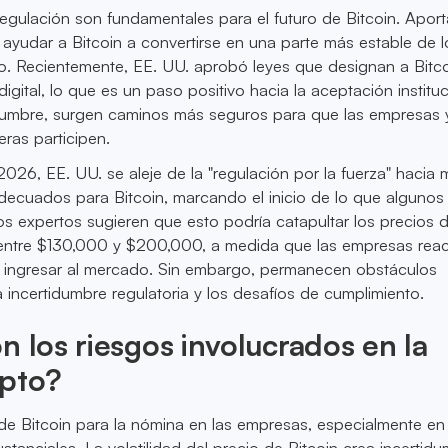
egulación son fundamentales para el futuro de Bitcoin. Apor
ayudar a Bitcoin a convertirse en una parte más estable de l
. Recientemente, EE. UU. aprobó leyes que designan a Bitc
gital, lo que es un paso positivo hacia la aceptación instituc
umbre, surgen caminos más seguros para que las empresas y
eras participen.
026, EE. UU. se aleje de la "regulación por la fuerza" hacia
ecuados para Bitcoin, marcando el inicio de lo que algunos
 Los expertos sugieren que esto podría catapultar los precios 
 entre $130,000 y $200,000, a medida que las empresas reac
 ingresar al mercado. Sin embargo, permanecen obstáculos
 incertidumbre regulatoria y los desafíos de cumplimiento.
n los riesgos involucrados en la
ipto?
de Bitcoin para la nómina en las empresas, especialmente en
stanciales. La volatilidad del precio de Bitcoin crea incertid