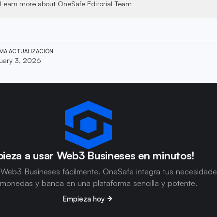
Learn more about OneSafe Editorial Team
IMA ACTUALIZACIÓN
uary 3, 2026
ieza a usar Web3 Busineses en minutos!
 Web3 Busineses fácilmente. OneSafe integra tus necesidad
omonedas y banca en una plataforma sencilla y potente.
Empieza hoy