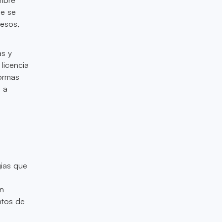
ue se
resos,
as y
licencia
formas
a a
gias que
ón
ntos de