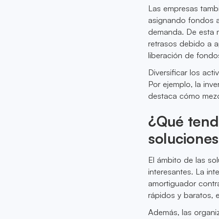
Las empresas tambi
asignando fondos a 
demanda. De esta ma
retrasos debido a 
liberación de fondos
Diversificar los act
Por ejemplo, la in
destaca cómo mezcla
¿Qué tende
soluciones
El ámbito de las so
interesantes. La in
amortiguador contra 
rápidos y baratos,
Además, las organ