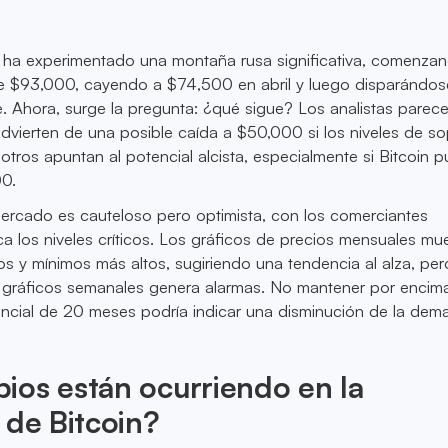
n ha experimentado una montaña rusa significativa, comenzan
e $93,000, cayendo a $74,500 en abril y luego disparándos
. Ahora, surge la pregunta: ¿qué sigue? Los analistas parec
advierten de una posible caída a $50,000 si los niveles de s
 otros apuntan al potencial alcista, especialmente si Bitcoin 
00.
mercado es cauteloso pero optimista, con los comerciantes
 los niveles críticos. Los gráficos de precios mensuales mu
s y mínimos más altos, sugiriendo una tendencia al alza, per
s gráficos semanales genera alarmas. No mantener por encima
ncial de 20 meses podría indicar una disminución de la dem
ios están ocurriendo en la
 de Bitcoin?