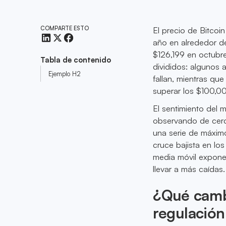
COMPARTE ESTO
El precio de Bitcoi
año en alrededor d
$126,199 en octubre
Tabla de contenido
divididos: algunos 
Ejemplo H2
fallan, mientras que
superar los $100,0
El sentimiento del 
observando de cerca
una serie de máximo
cruce bajista en lo
media móvil expone
llevar a más caídas.
¿Qué camb
regulación