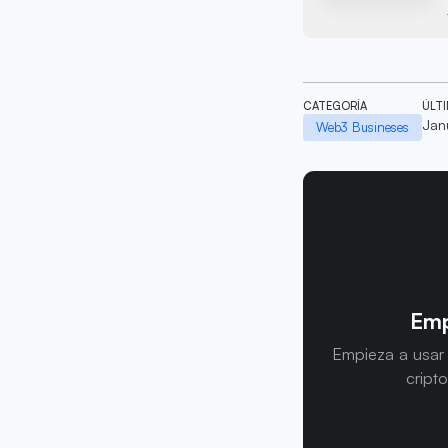
CATEGORÍA
ÚLT
Jan
Web3 Busineses
Emp
Empieza a usar
cript