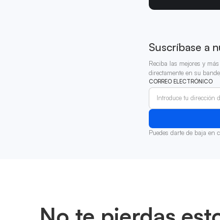
Suscríbase a n
Reciba las mejores y más 
directamente en su bande
CORREO ELECTRÓNICO
Puedes darte de baja en 
No te pierdas est