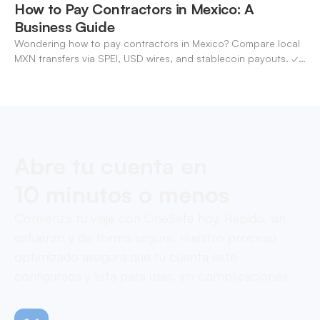
How to Pay Contractors in Mexico: A
Business Guide
Wondering how to pay contractors in Mexico? Compare local
MXN transfers via SPEI, USD wires, and stablecoin payouts. ✓
Pay contractors with OneSafe.
Abre tu cuenta en
10 minutos o menos
Comienza tu viaje con OneSafe hoy. Rápido, sin
esfuerzo y de forma segura, nuestro proceso
optimizado asegura que tu cuenta esté
configurada y lista para usar, sin complicaciones.