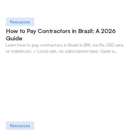
Resources
How to Pay Contractors in Brazil: A 2026
Guide
Learn how to pay contractors in Brazil in BRL via Pix, USD wire,
or stablecoin. ✓ Local rails, no subscription fees. Open a
OneSafe account today.
Resources